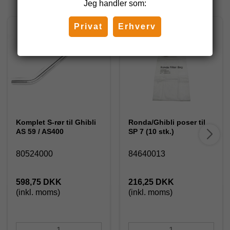
Jeg handler som:
Privat
Erhverv
Komplet S-rør til Ghibli
Ronda/Ghibli poser til
AS 59 / AS400
SP 7 (10 stk.)
80524000
84640013
598,75 DKK
216,25 DKK
(inkl. moms)
(inkl. moms)