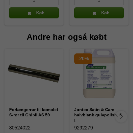
Køb
Køb
Andre har også købt
-20%
Forlængerrør til komplet
Jontec Satin & Care
S-rør til Ghibli AS 59
halvblank gulvpolish, 5
l.
80524022
9292279