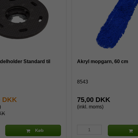
delholder Standard til
Akryl mopgarn, 60 cm
8543
0 DKK
75,00 DKK
)
(inkl. moms)
KK
Køb