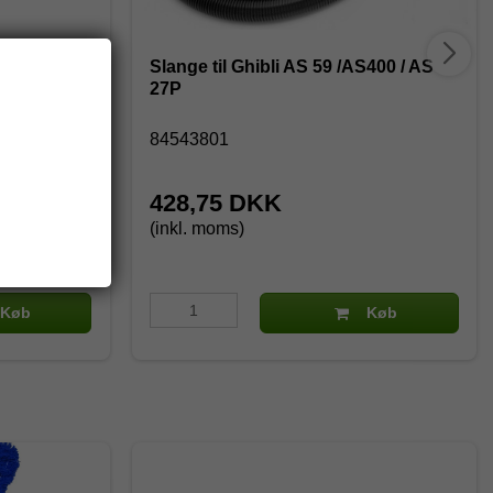
 (10 stk.)
Slange til Ghibli AS 59 /AS400 / AS
27P
84543801
428,75 DKK
(inkl. moms)
Køb
Køb