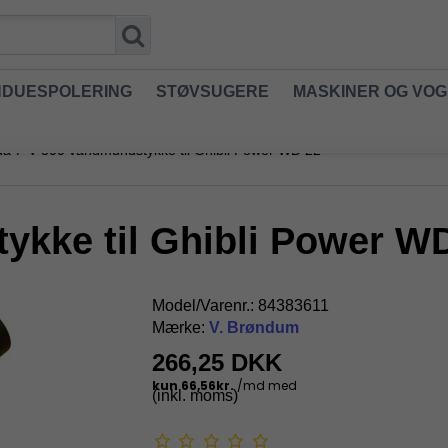
NDUESPOLERING
STØVSUGERE
MASKINER OG VO
da
/
V-300 vandmundstykke til Ghibli Power WD 22
ykke til Ghibli Power W
Model/Varenr.:
84383611
Mærke:
V. Brøndum
266,25 DKK
(inkl. moms)