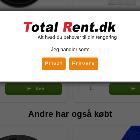
let til Ghibli AS 27
Ronda/Ghibli poser til SP 7
84640013
Jeg handler som:
 DKK
216,25 DKK
Privat
Erhverv
)
(inkl. moms)
Køb
Andre har også købt