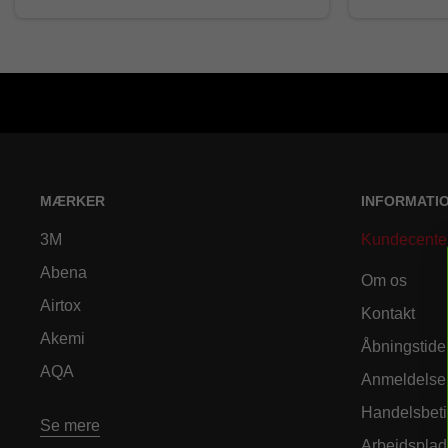
MÆRKER
INFORMATI
3M
Kundecente
Abena
Om os
Airtox
Kontakt
Akemi
Åbningstide
AQA
Anmeldelse
Handelsbeti
Se mere
Arbejdsplad