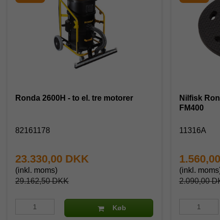
Ronda 2600H - to el. tre motorer
Nilfisk Ron
FM400
82161178
11316A
23.330,00 DKK
1.560,0
(inkl. moms)
(inkl. moms
29.162,50 DKK
2.090,00 D
Køb