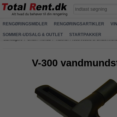
RENGØRINGSMIDLER
RENGØRINGSARTIKLER
VI
SOMMER-UDSALG & OUTLET
STARTPAKKER
Støvsugere
/
Ghibli / Ronda
/
Tilbehør / reservedele til Ghibli/Rhon
V-300 vandmundst