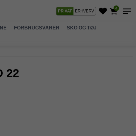
0
PRIVAT
ERHVERV
GNE
FORBRUGSVARER
SKO OG TØJ
D 22