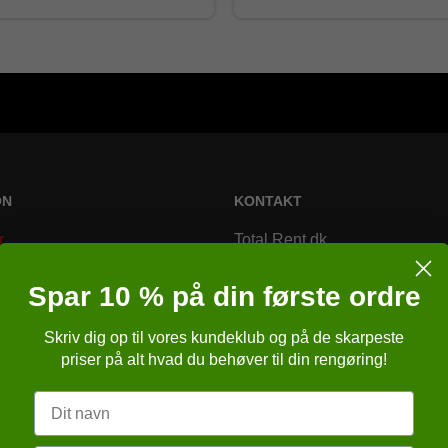
ON
KONTAKT
r
Total Rent.dk
Bremsagervej 2
Spar 10 % på din første ordre
8230 Åbyhøj
Skriv dig op til vores kundeklub og på de skarpeste
Danmark
r
priser på alt hvad du behøver til din rengøring!
Telefonnr.
:
86257651
r
Navn
E-mail
:
kundeservice@totalren
ngelser
sbrugsanvisning (APB)