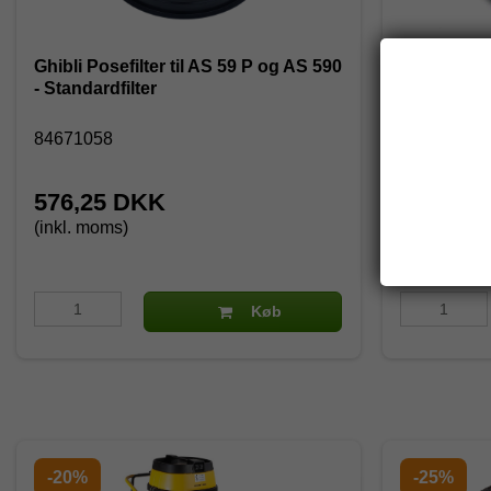
Ghibli Posefilter til AS 59 P og AS 590
Slange komp
- Standardfilter
Combi Lux
84671058
84543201
576,25 DKK
330,00
(inkl. moms)
(inkl. moms
Køb
-20%
-25%