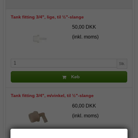
Tank fitting 3/4", lige, til ½"-slange
50,00 DKK
(inkl. moms)
Stk.
Køb
Tank fitting 3/4", m/vinkel, til ½"-slange
60,00 DKK
(inkl. moms)