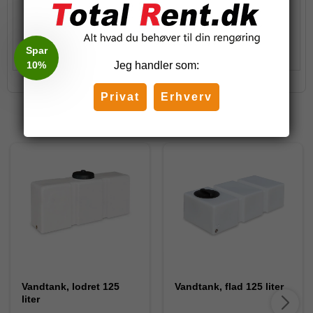
Stk.
Køb
Spar
10%
Jeg handler som:
Privat
Erhverv
Relaterede produkter
Vandtank, lodret 125
Vandtank, flad 125 liter
liter