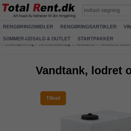
RENGØRINGSMIDLER
RENGØRINGSARTIKLER
VI
SOMMER-UDSALG & OUTLET
STARTPAKKER
Vinduespolering
/
Rentvandsanlæg
/
Vandtanke
/
Vandtank, lodret 
Vandtank, lodret o
Tilbud