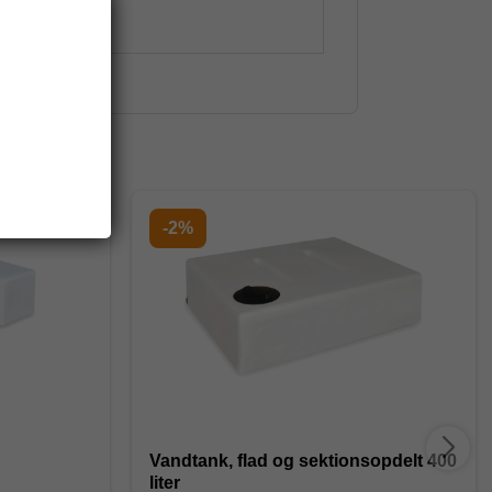
-2%
Vandtank, flad og sektionsopdelt 400
liter