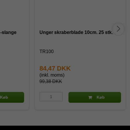
½"-slange
Unger skraberblade 10cm. 25 stk.
TR100
84,47 DKK
(inkl. moms)
99,38 DKK
Køb
Køb