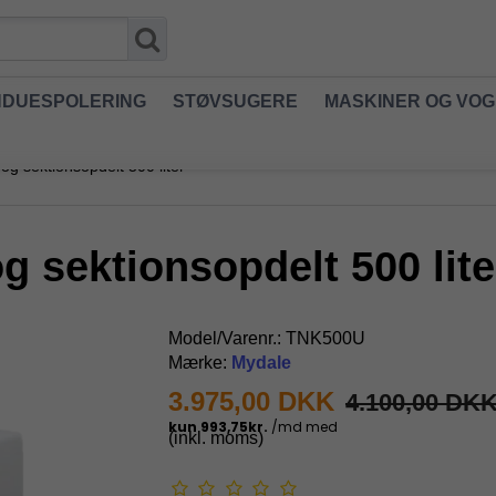
NDUESPOLERING
STØVSUGERE
MASKINER OG VO
og sektionsopdelt 500 liter
g sektionsopdelt 500 lite
Model/Varenr.:
TNK500U
Mærke:
Mydale
3.975,00 DKK
4.100,00 DK
(inkl. moms)