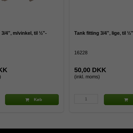
 3/4", m/vinkel, til ½"-
Tank fitting 3/4", lige, til 
16228
DKK
50,00 DKK
)
(inkl. moms)
Køb