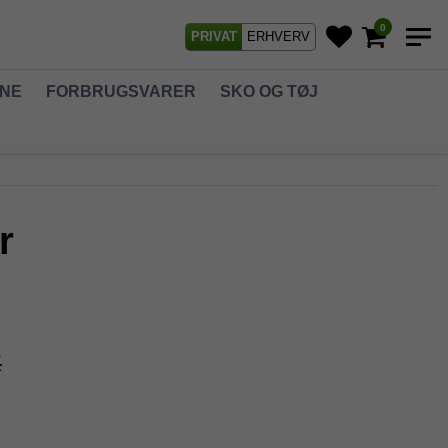
0
PRIVAT
ERHVERV
GNE
FORBRUGSVARER
SKO OG TØJ
r
K