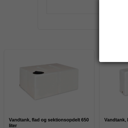
Vandtank, flad og sektionsopdelt 650
Vandtank, l
liter