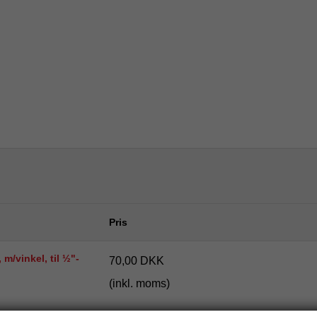
Pris
, m/vinkel, til ½"-
70,00 DKK
(inkl. moms)