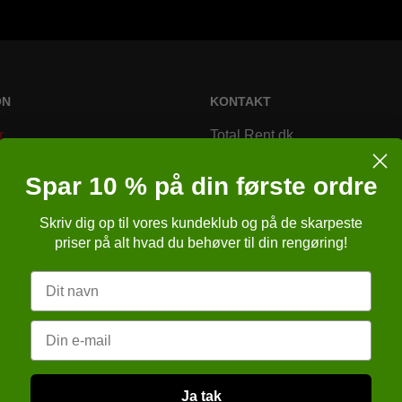
ON
KONTAKT
r
Total Rent.dk
Bremsagervej 2
Spar 10 % på din første ordre
8230 Åbyhøj
Skriv dig op til vores kundeklub og på de skarpeste
Danmark
r
priser på alt hvad du behøver til din rengøring!
Telefonnr.
:
86257651
r
Navn
E-mail
:
kundeservice@totalren
ngelser
sbrugsanvisning (APB)
Email
CVR-nummer
:
cvr: 28 29 76 6
verleveringsdokument
sformular
Ja tak