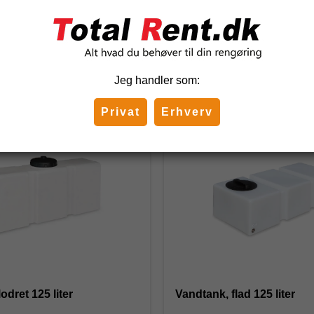
Jeg handler som:
Relaterede produkter
Privat
Erhverv
odret 125 liter
Vandtank, flad 125 liter