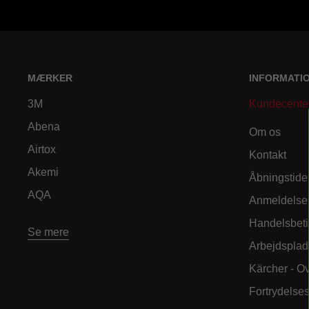
MÆRKER
INFORMATI
3M
Kundecente
Abena
Om os
Airtox
Kontakt
Akemi
Åbningstide
AQA
Anmeldelse
Handelsbeti
Se mere
Arbejdsplad
Kärcher - O
Fortrydelse