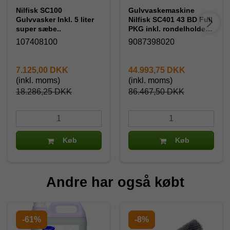
Nilfisk SC100
Gulvvaskemaskine
Gulvvasker Inkl. 5 liter
Nilfisk SC401 43 BD Full
super sæbe..
PKG inkl. rondelholder,
Børste & 5 L Sæbe
107408100
9087398020
7.125,00 DKK
44.993,75 DKK
(inkl. moms)
(inkl. moms)
18.286,25 DKK
86.467,50 DKK
Køb
Køb
Andre har også købt
-61%
-8%