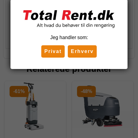
Stk.
Køb
Jeg handler som:
Privat
Erhverv
Relaterede produkter
-61%
-48%