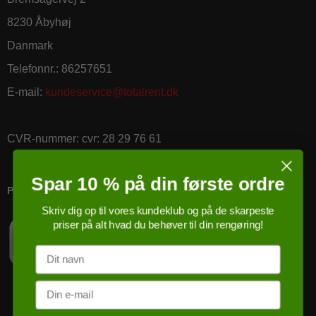
8230 Åbyhøj
Danmark
Telefonnr.
:
86257651
E-mail
:
kundeservice@totalrent.dk
CVR-nummer
:
cvr: 28 29 76 61
Spar 10 % på din første ordre
PRICERUNNER KØBSGARANTI
Skriv dig op til vores kundeklub og på de skarpeste
priser på alt hvad du behøver til din rengøring!
Navn
Email