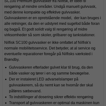
SC100 Premium gulvvasker fra Nilfisk, er ideel til
rengøring af mindre områder. Undgå manuelt gulvvask,
med denne kompakte og effektive gulvvasker.
Gulvvaskeren er en opretstående model, der kan bruges i
alle retninger, da den er udstyret med sugefod både foran
og bagpå. Et godt solidt valg til rengøring af midre
virksomheder så som skoler, grilbarer og tankstationer.
Nilfisk SC100 gulvvasker er ikke omfattet af Nilfisk's
normale mobilitetsservice. Det betyder, at al service og
eventuelle reparationer foregår på Nilfisks værksted i
Brøndby.
Gulvvaskeren efterlader gulvet klar til brug, da den
både vasker og tører i en og samme bevægelse.
Der er instaleret LED advarselslamper på
gulvvaskerern, så du nemt kan se hvornår der skal
påføres sæbevand.
To indstillinger af dosering sikrer effektiv rengøring
Transport af gulvvaskeren er optimal da maskinen kun