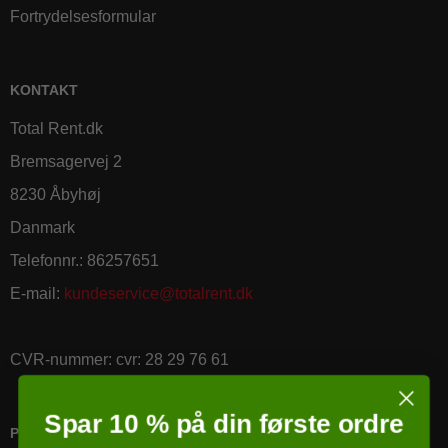
Fortrydelsesformular
KONTAKT
Total Rent.dk
Bremsagervej 2
8230 Åbyhøj
Danmark
Telefonnr.
:
86257651
E-mail
:
kundeservice@totalrent.dk
CVR-nummer
:
cvr: 28 29 76 61
Spar 10 % på din første ordre
PRICERUNNER KØBSGARANTI