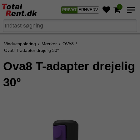
0
PRIVAT
ERHVERV
Vinduespolering
/
Mærker
/
OVA8
/
Ova8 T-adapter drejelig 30°
Ova8 T-adapter drejelig
30°