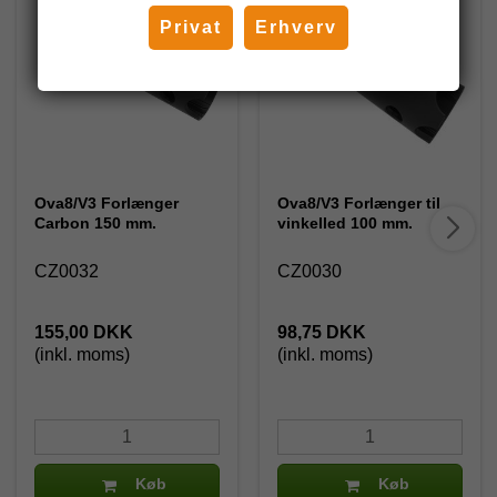
Privat
Erhverv
Ova8/V3 Forlænger
Ova8/V3 Forlænger til
Carbon 150 mm.
vinkelled 100 mm.
CZ0032
CZ0030
155,00 DKK
98,75 DKK
(inkl. moms)
(inkl. moms)
Køb
Køb