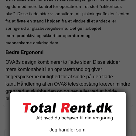
og dermed mere kontrol for operatøren - et stort "sikkerheds
plus". Disse flade sider vil annullere, at "piskningseffekten" enten
fra at flytte en stang i højden fra et vindue til et andet eller
springe ud af glasbevægelserne. Det gør arbejdet
mere produktivt og sikkert for operatøren og
menneskerne omkring dem.
Bedre Ergonomi
OVA8s design kombinerer to flade sider. Disse sidder
mere komfortabelt i en operatørhånd og giver
fingerspidserne mulighed for at sidde på den flade
kant. Håndtering af en OVA8 teleskopstang kræver mindre
greb ved at skubbe den op og ned eller ved at holde
bunddelen fast og flytte polen til det næste vindue.
Relaterede produkter
Jeg handler som: