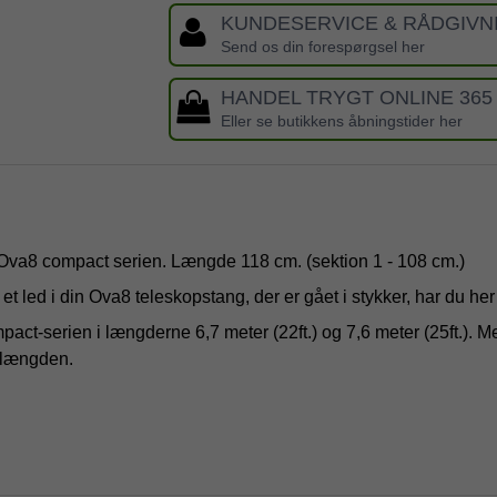
KUNDESERVICE & RÅDGIVN
Send os din forespørgsel her
HANDEL TRYGT ONLINE 365
Eller se butikkens åbningstider her
 Ova8 compact serien. Længde 118 cm. (sektion 1 - 108 cm.)
et led i din Ova8 teleskopstang, der er gået i stykker, har du her
t-serien i længderne 6,7 meter (22ft.) og 7,6 meter (25ft.). M
 længden.