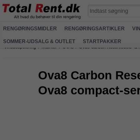
RENGØRINGSMIDLER
RENGØRINGSARTIKLER
VI
SOMMER-UDSALG & OUTLET
STARTPAKKER
Vinduespolering
/
Mærker
/
OVA8
/
Ova8 Carbon Reservedels- & fo
Ova8 Carbon Reser
Ova8 compact-seri