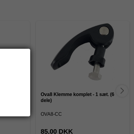
kopstang
Ova8 Klemme komplet - 1 sæt. (6
dele)
OVA8-CC
85,00 DKK