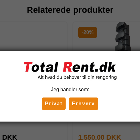
Relaterede produkter
-20%
Jeg handler som:
on High Reservedels- &
OVA8 Vandførende Teles
Privat
Erhverv
sektion 1,98 (T40)
Compact 8-24T - 2,5m
0-T40
ova8-08-24-C
0 DKK
1.550,00 DKK