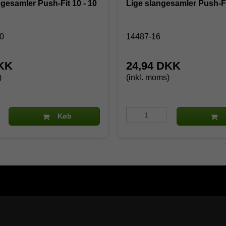
ngesamler Push-Fit 10 - 10
Lige slangesamler Push-Fi
10
14487-16
DKK
24,94 DKK
)
(inkl. moms)
Køb