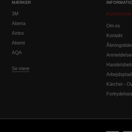
MÆRKER
INFORMATI
3M
Kundecente
Abena
Om os
Airtox
Kontakt
Akemi
Åbningstide
AQA
Anmeldelse
Handelsbeti
Se mere
Arbejdsplad
Kärcher - O
Fortrydelse