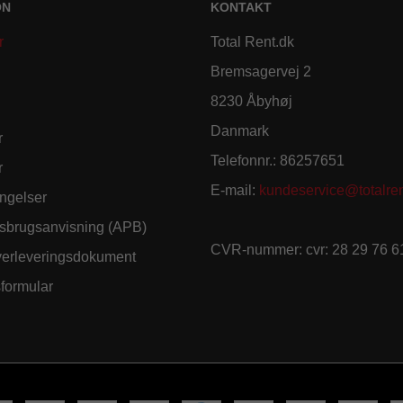
ON
KONTAKT
r
Total Rent.dk
Bremsagervej 2
8230 Åbyhøj
Danmark
r
Telefonnr.
:
86257651
r
E-mail
:
kundeservice@totalren
ngelser
sbrugsanvisning (APB)
CVR-nummer
:
cvr: 28 29 76 6
verleveringsdokument
sformular