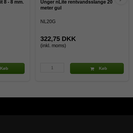
t 8 - 8 mm.
Unger nLite rentvandsslange 20
meter gul
NL20G
322,75 DKK
(inkl. moms)
Køb
Køb