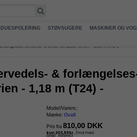
NDUESPOLERING
STØVSUGERE
MASKINER OG VO
rlængelses-sektioner til Ova8 compact-serien - 1,18 m (T24) -
vedels- & forlængelses-s
en - 1,18 m (T24) -
Model/Varenr.:
Mærke:
Ova8
810,00 DKK
Pris fra
(inkl. moms)