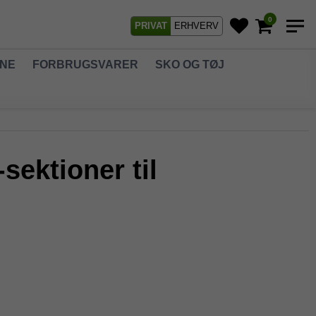
0
PRIVAT
ERHVERV
GNE
FORBRUGSVARER
SKO OG TØJ
ektioner til