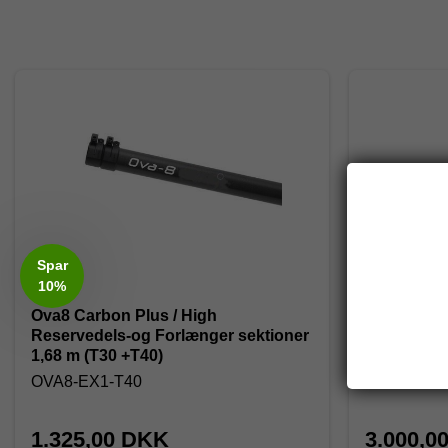
Spar
10%
Ova8 Carbon Plus / High
Ova8 Carb
Reservedels-og Forlænger sektioner
Forlænger-
1,68 m (T30 +T40)
OVA8-EX1-T40
OVA8-EX1
1.325,00 DKK
3.000,0