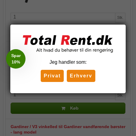
Stk.
Køb
Gardiner / V3 vinkelled til Gardiner vandførende børster
Spar
121,25 DKK
10%
Jeg handler som:
(inkl. moms)
Privat
Erhverv
Stk.
Køb
Gardiner / V3 vinkelled til Gardiner vandførende børster
- lang model