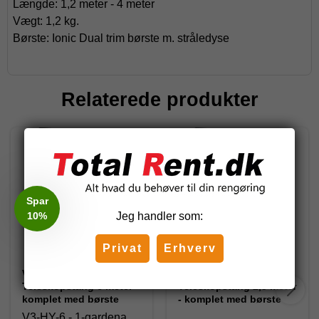
Længde: 1,2 meter - 4 meter
Vægt: 1,2 kg.
Børste: Ionic Dual trim børste m. stråledyse
Relaterede produkter
Spar
10%
Jeg handler som:
Privat
Erhverv
V3 Hybrid Vandførende
V3 Hybrid Vandførende
Teleskopstang 6 meter -
Teleskopstang 2,5 meter
komplet med børste
- komplet med børste
V3-HY-6 - 1-gardena