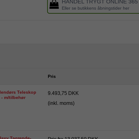
HANDEL TRYGT ONLINE 365
Eller se butikkens åbningstider her
Pris
dendørs Teleskop
9.493,75 DKK
- m/tilbehør
(inkl. moms)
laxy Tagrende-