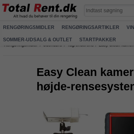
RENGØRINGSMIDLER
RENGØRINGSARTIKLER
VI
SOMMER-UDSALG & OUTLET
STARTPAKKER
Rengøringsmidler
/
Udendørs
/
Tagrenderens
/
Easy Clean kamera
Easy Clean kamer
højde-rensesyste