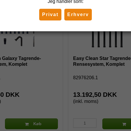
Jeg handler som:
Privat
Erhverv
 Galaxy Tagrende-
Easy Clean Star Tagrende
em, Komplet
Rensesystem, Komplet
1
82976206.1
50 DKK
13.192,50 DKK
)
(inkl. moms)
Køb