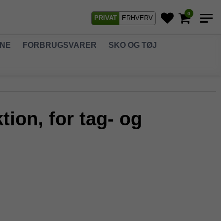
0
PRIVAT
ERHVERV
GNE
FORBRUGSVARER
SKO OG TØJ
on, for tag- og