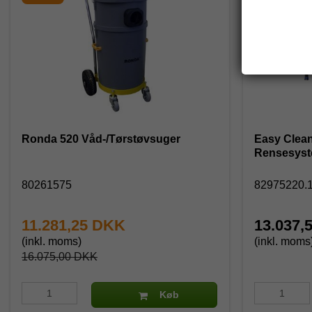
Ronda 520 Våd-/Tørstøvsuger
Easy Clean
Rensesyst
80261575
82975220.
11.281,25 DKK
13.037,
(inkl. moms)
(inkl. moms
16.075,00 DKK
Køb