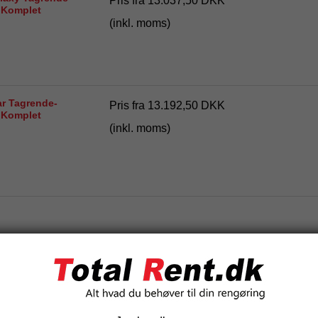
Pris fra
13.037,50 DKK
 Komplet
(inkl. moms)
ar Tagrende-
Pris fra
13.192,50 DKK
 Komplet
(inkl. moms)
Relaterede produkter