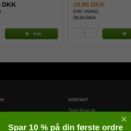
5 DKK
19,95 DKK
)
(inkl. moms)
28,50 DKK
Køb
ON
KONTAKT
r
Total Rent.dk
Bremsagervej 2
Spar 10 % på din første ordre
8230 Åbyhøj