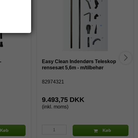
-
Easy Clean Indendørs Teleskop
rensesæt 5,6m - m/tilbehør
82974321
9.493,75 DKK
(inkl. moms)
Køb
Køb