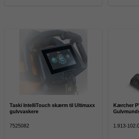
Taski IntelliTouch skærm til Ultimaxx
Kærcher P
gulvvaskere
Gulvmunds
7525082
1.913-102.