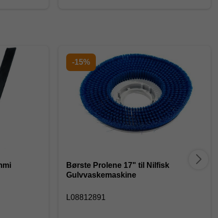
-15%
mmi
Børste Prolene 17" til Nilfisk
Gulvvaskemaskine
L08812891