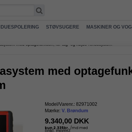
NDUESPOLERING
STØVSUGERE
MASKINER OG VO
system med optagefunktion, for tag- og højde-rensesystem
asystem med optagefunkti
m
Model/Varenr.:
82971002
Mærke:
V. Brøndum
9.340,00 DKK
(inkl. moms)