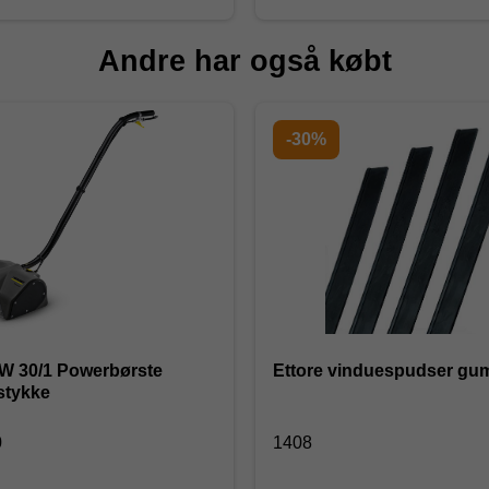
Andre har også købt
-30%
W 30/1 Powerbørste
Ettore vinduespudser gu
tykke
0
1408