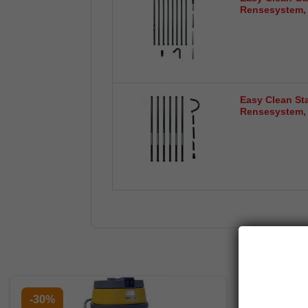
Rensesystem,
Easy Clean St
Rensesystem,
-30%