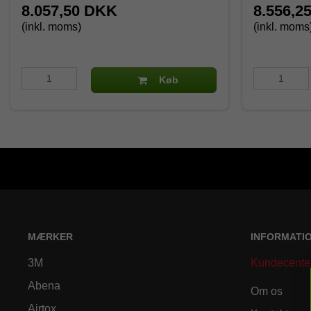
8.057,50 DKK
8.556,2
(inkl. moms)
(inkl. moms
Køb
MÆRKER
INFORMATI
3M
Kundecente
Abena
Om os
Airtox