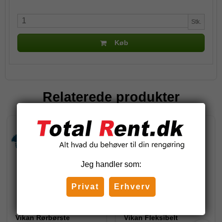
Stk.
Køb
Relaterede produkter
Jeg handler som:
Privat
Erhverv
Vikan Rørbørste
Vikan Fleksibelt