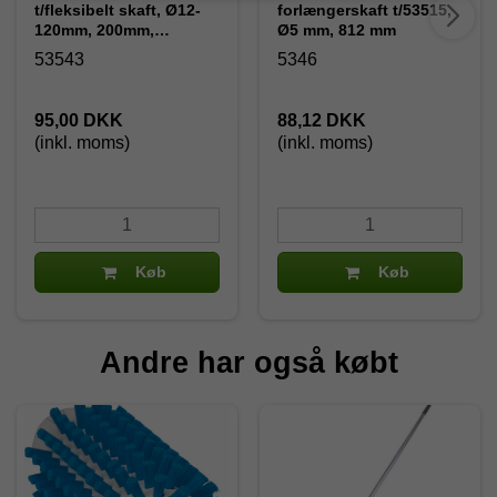
t/fleksibelt skaft, Ø12-
forlængerskaft t/53515,
120mm, 200mm,
Ø5 mm, 812 mm
Medium, Blå
53543
5346
95,00 DKK
88,12 DKK
(inkl. moms)
(inkl. moms)
Køb
Køb
Andre har også købt