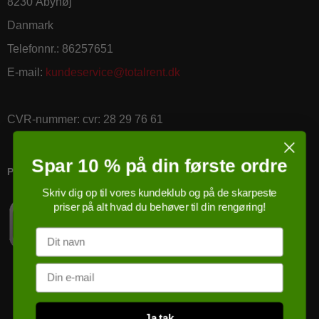
8230 Åbyhøj
Danmark
Telefonnr.
:
86257651
E-mail
:
kundeservice@totalrent.dk
CVR-nummer
:
cvr: 28 29 76 61
Spar 10 % på din første ordre
PRICERUNNER KØBSGARANTI
Skriv dig op til vores kundeklub og på de skarpeste
priser på alt hvad du behøver til din rengøring!
Navn
Email
Ja tak