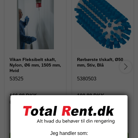
Vikan Fleksibelt skaft,
Rørbørste t/skaft, Ø50
Nylon, Ø6 mm, 1505 mm,
mm, Stiv, Blå
Hvid
53525
5380503
166,88 DKK
100,88 DKK
(inkl. moms)
(inkl. moms)
Jeg handler som:
Køb
Køb