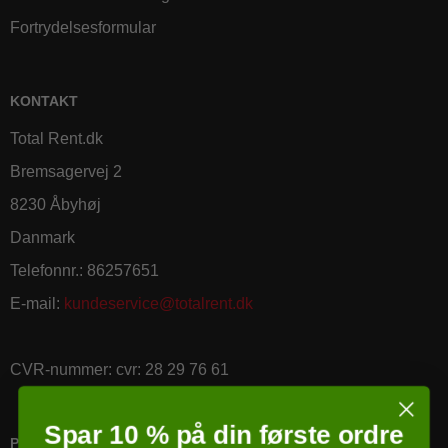
Fortrydelsesformular
KONTAKT
Total Rent.dk
Bremsagervej 2
8230 Åbyhøj
Danmark
Telefonnr.
:
86257651
E-mail
:
kundeservice@totalrent.dk
CVR-nummer
:
cvr: 28 29 76 61
Spar 10 % på din første ordre
PRICERUNNER KØBSGARANTI