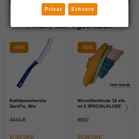
Privat
Erhverv
Andre har også købt
-44%
-55%
Kalkfjernerbørste
Microfiberklude 10 stk.
SaniFix, Stiv
m/ 2 SPECIALKLUDE
4444-B
8882
17,50 DKK
84,95 DKK