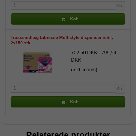
Stk.
Køb
Trusseindlæg Libresse Multistyle dispenser refill,
2x150 stk.
702,50 DKK
-
799,54
DKK
(inkl. moms)
Stk.
Køb
Relaterede produkter