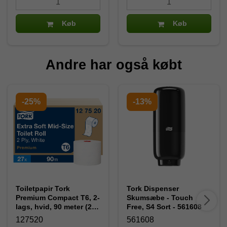
Køb
Køb
Andre har også købt
-25%
-13%
Toiletpapir Tork
Tork Dispenser
Premium Compact T6, 2-
Skumsæbe - Touch
lags, hvid, 90 meter (27
Free, S4 Sort - 561608
ruller) 127520
127520
561608