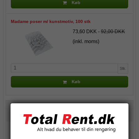
Køb
Madame poser m/ kunstmotiv, 100 stk
73,60 DKK
-
92,00 DKK
(inkl. moms)
Stk.
Køb
Passer til
Libresse Dispenser Tork Period Care hvid