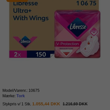
Model/Varenr.:
10675
Mærke:
Tork
1.055,44 DKK
Stykpris v/ 1 Stk.
1.216,69 DKK