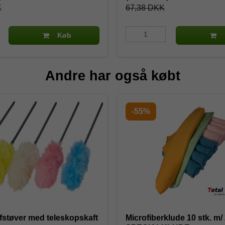
K
67,38 DKK
Køb
Andre har også købt
-55%
fstøver med teleskopskaft
Microfiberklude 10 stk. m/