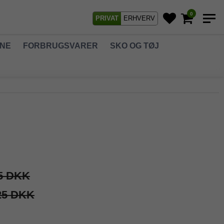
0
PRIVAT
ERHVERV
GNE
FORBRUGSVARER
SKO OG TØJ
5 DKK
25 DKK