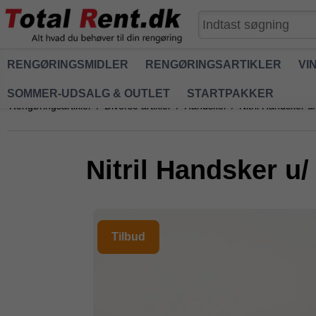
RENGØRINGSMIDLER
RENGØRINGSARTIKLER
VI
SOMMER-UDSALG & OUTLET
STARTPAKKER
Rengøringsartikler
/
Diverse artikler
/
Handsker
/
Nitril Handsker u
Nitril Handsker u/
Tilbud