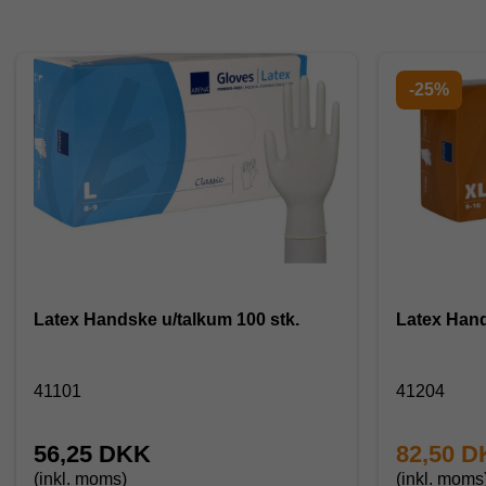
-25%
Latex Handske u/talkum 100 stk.
Latex Hand
41101
41204
56,25 DKK
82,50 
(inkl. moms)
(inkl. moms