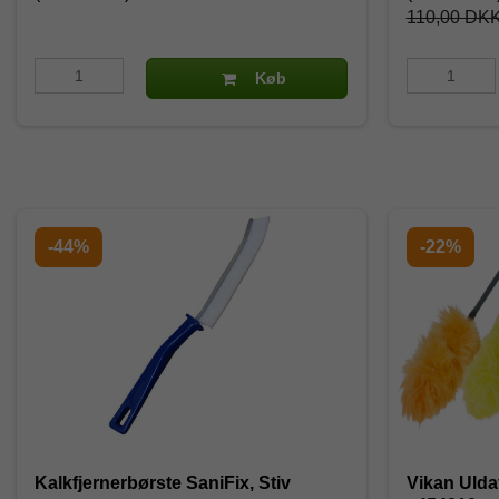
110,00 DK
Køb
-44%
-22%
Kalkfjernerbørste SaniFix, Stiv
Vikan Ulda