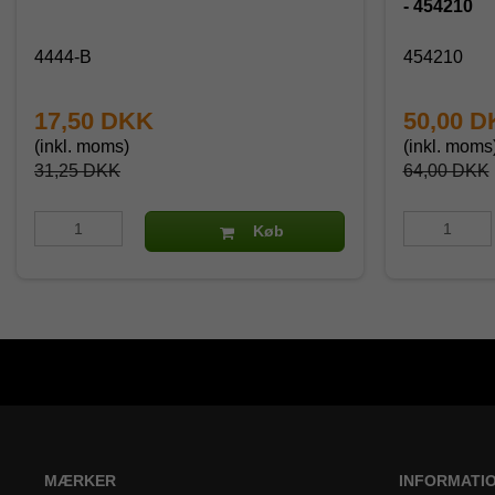
- 454210
4444-B
454210
17,50 DKK
50,00 
(inkl. moms)
(inkl. moms
31,25 DKK
64,00 DKK
Køb
MÆRKER
INFORMATI