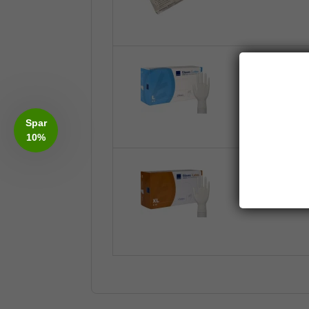
Latex Handske
Spar
10%
Latex Handske