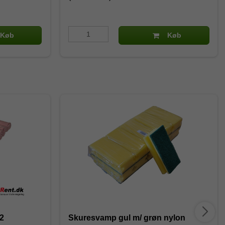
Køb
Køb
 2
Skuresvamp gul m/ grøn nylon