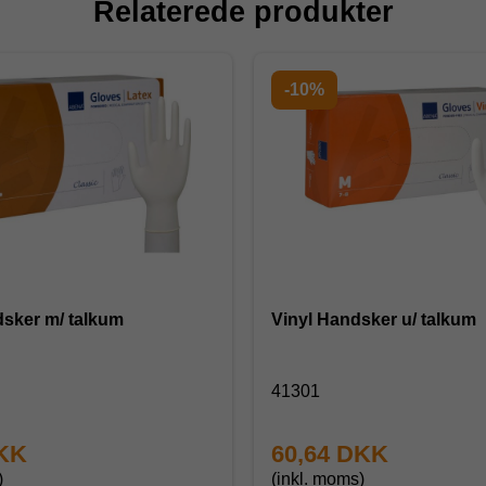
Relaterede produkter
-10%
sker m/ talkum
Vinyl Handsker u/ talkum
41301
DKK
60,64 DKK
)
(inkl. moms)