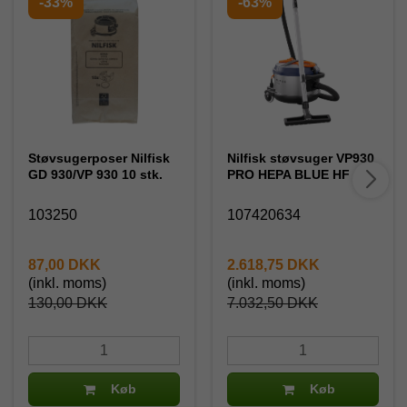
-33%
-63%
Støvsugerposer Nilfisk
Nilfisk støvsuger VP930
GD 930/VP 930 10 stk.
PRO HEPA BLUE HF
103250
107420634
87,00 DKK
2.618,75 DKK
(inkl. moms)
(inkl. moms)
130,00 DKK
7.032,50 DKK
Køb
Køb