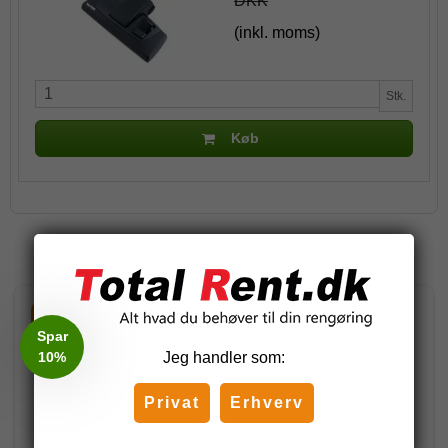
DKK
(inkl. moms)
Stk.
Køb
Relaterede produkter
-20%
-10%
Spar
10%
Jeg handler som:
Privat
Erhverv