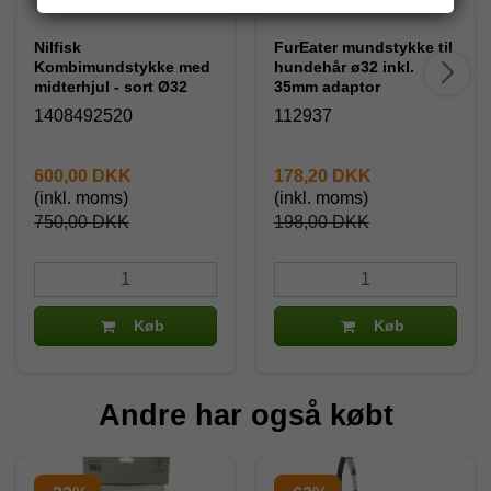
Nilfisk
FurEater mundstykke til
Kombimundstykke med
hundehår ø32 inkl.
midterhjul - sort Ø32
35mm adaptor
1408492520
112937
600,00 DKK
178,20 DKK
(inkl. moms)
(inkl. moms)
750,00 DKK
198,00 DKK
Køb
Køb
Andre har også købt