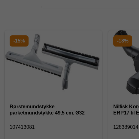
-15%
-18%
Børstemundstykke
Nilfisk K
parketmundstykke 49,5 cm. Ø32
ERP17 til E
107413081
12838901