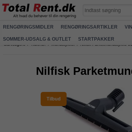
RENGØRINGSMIDLER
RENGØRINGSARTIKLER
VI
SOMMER-UDSALG & OUTLET
STARTPAKKER
Støvsugere
/
Tilbehør
/
Mundstykker
/
Nilfisk Parketmundstykke 3
Nilfisk Parketmun
Tilbud