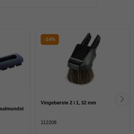
-14%
Vingebørste 2 i 1, 32 mm
rsalmundst
112208