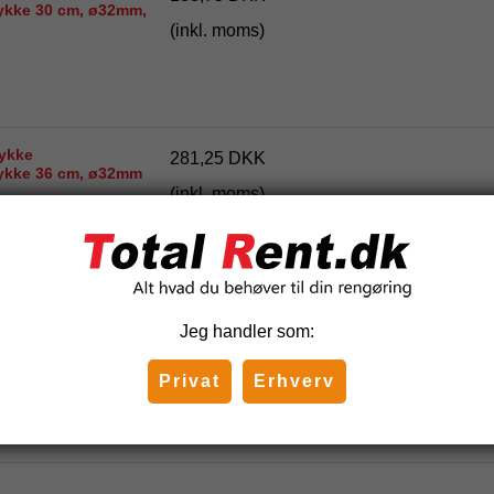
ykke 30 cm, ø32mm,
(inkl. moms)
ykke
281,25 DKK
ykke 36 cm, ø32mm
(inkl. moms)
ykke
524,88 DKK
-
617,50 DKK
Jeg handler som:
kke 49,5 cm. Ø32
(inkl. moms)
Privat
Erhverv