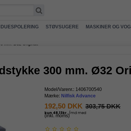
NDUESPOLERING
STØVSUGERE
MASKINER OG VO
00 mm. Ø32 Originalt
dstykke 300 mm. Ø32 Ori
Model/Varenr.:
1406700540
Mærke:
Nilfisk Advance
192,50 DKK
303,75 DKK
(inkl. moms)