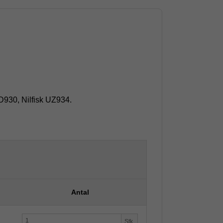
GD930, Nilfisk UZ934.
Antal
Stk.