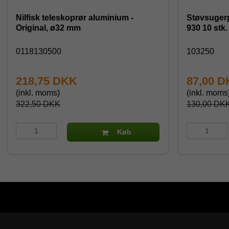
Nilfisk teleskoprør aluminium -
Støvsugerp
Original, ø32 mm
930 10 stk.
0118130500
103250
218,75 DKK
87,00 
(inkl. moms)
(inkl. moms
322,50 DKK
130,00 DK
Køb