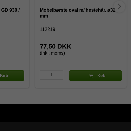
k GD 930 /
Møbelbørste oval m/ hestehår, ø32
mm
112219
77,50 DKK
(inkl. moms)
Køb
Køb