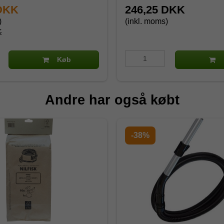
 DKK
246,25 DKK
)
(inkl. moms)
K
Køb
Andre har også købt
-38%