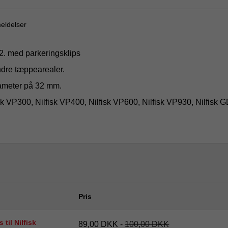
eldelser
2. med parkeringsklips
ndre tæppearealer.
iameter på 32 mm.
sk VP300, Nilfisk VP400, Nilfisk VP600, Nilfisk VP930, Nilfisk 
Pris
 til Nilfisk
89,00 DKK
-
100,00 DKK