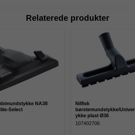
Relaterede produkter
ombimundstykke NA38
Nilfisk
lite-Select
børstemundstykke/Unive
ykke plast Ø36
4
107402706