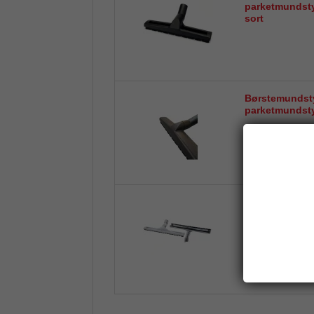
parketmundst
sort
Børstemundst
parketmundst
Børstemundst
parketmundsty