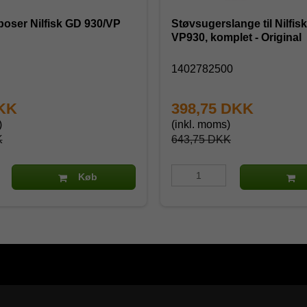
oser Nilfisk GD 930/VP
Støvsugerslange til Nilfis
VP930, komplet - Original
1402782500
DKK
398,75 DKK
)
(inkl. moms)
K
643,75 DKK
Køb