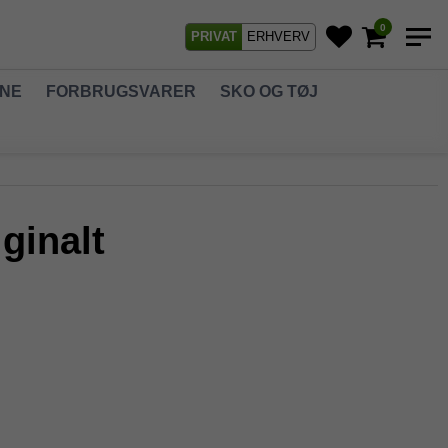
0
PRIVAT
ERHVERV
GNE
FORBRUGSVARER
SKO OG TØJ
ginalt