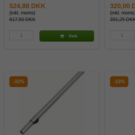
524,88 DKK
320,00
(inkl. moms)
(inkl. moms
617,50 DKK
391,25 DK
Køb
-32%
-33%