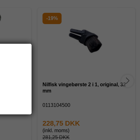
-19%
Nilfisk vingebørste 2 i 1, original, 32
mm
0113104500
228,75 DKK
(inkl. moms)
281,25 DKK