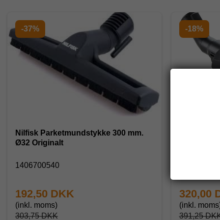
-37%
-18%
Nilfisk Parketmundstykke 300 mm.
Nilfisk K
Ø32 Originalt
ERP17 til E
1406700540
12838901
192,50 DKK
320,00
(inkl. moms)
(inkl. moms
303,75 DKK
391,25 DK