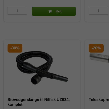
Køb
-30%
-20%
Støvsugerslange til Nilfisk UZ934,
Teleskopr
komplet