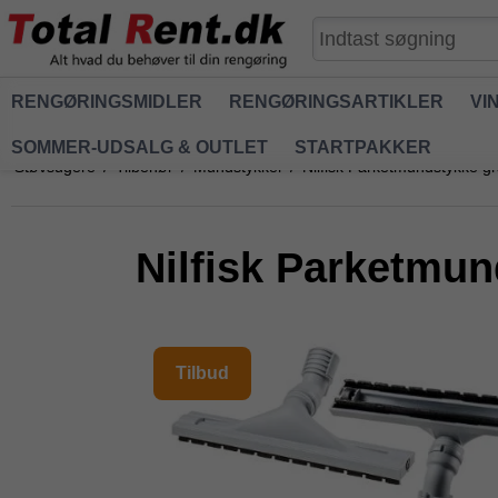
RENGØRINGSMIDLER
RENGØRINGSARTIKLER
VI
SOMMER-UDSALG & OUTLET
STARTPAKKER
Støvsugere
/
Tilbehør
/
Mundstykker
/
Nilfisk Parketmundstykke g
Nilfisk Parketmun
Tilbud