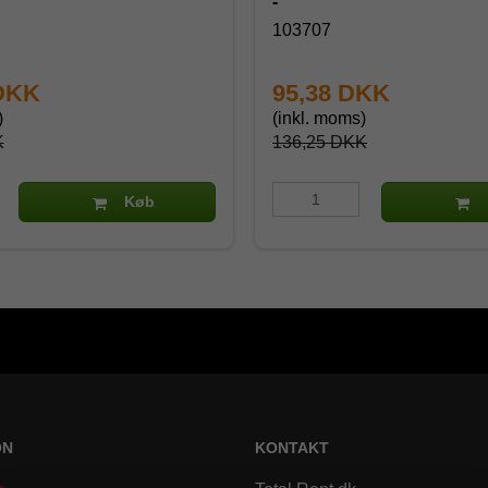
-
103707
 DKK
95,38 DKK
)
(inkl. moms)
K
136,25 DKK
Køb
ON
KONTAKT