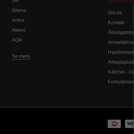
3M
Kundecente
Abena
Om os
Airtox
Kontakt
Akemi
Åbningstide
AQA
Anmeldelse
Handelsbeti
Se mere
Arbejdsplad
Kärcher - O
Fortrydelse