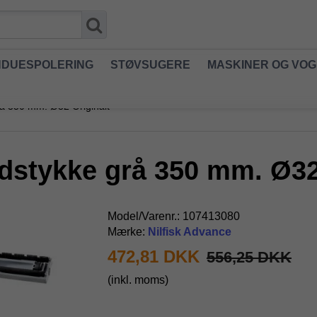
NDUESPOLERING
STØVSUGERE
MASKINER OG VO
rå 350 mm. Ø32 Originalt
dstykke grå 350 mm. Ø32
Model/Varenr.:
107413080
Mærke:
Nilfisk Advance
472,81 DKK
556,25 DKK
(inkl. moms)