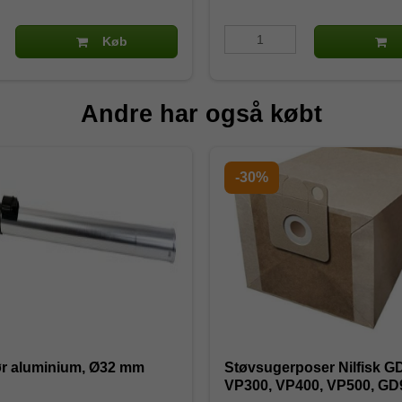
Køb
Andre har også købt
-30%
ør aluminium, Ø32 mm
Støvsugerposer Nilfisk G
VP300, VP400, VP500, GD9