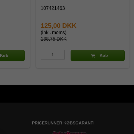
107421463
125,00 DKK
(inkl. moms)
138,75 DKK
Køb
Køb
PRICERUNNER KØBSGARANTI