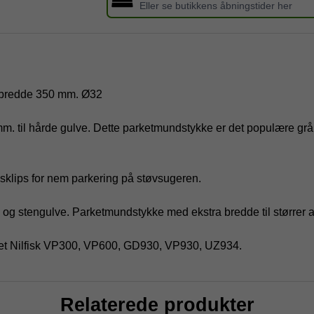
Eller se butikkens åbningstider her
å bredde 350 mm. Ø32
mm. til hårde gulve. Dette parketmundstykke er det populære gr
sklips for nem parkering på støvsugeren.
æ og stengulve. Parketmundstykke med ekstra bredde til størrer a
ndet Nilfisk VP300, VP600, GD930, VP930, UZ934.
Relaterede produkter