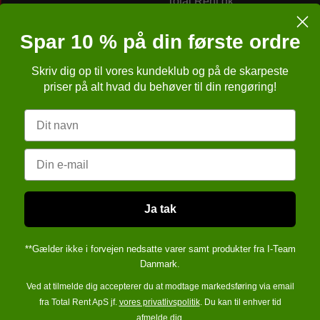
r
Total Rent.dk
Bremsagervej 2
Spar 10 % på din første ordre
8230 Åbyhøj
Skriv dig op til vores kundeklub og på de skarpeste
Danmark
r
priser på alt hvad du behøver til din rengøring!
Telefonnr.
:
86257651
r
Navn
E-mail
:
kundeservice@totalren
ngelser
sbrugsanvisning (APB)
Email
CVR-nummer
:
cvr: 28 29 76 6
verleveringsdokument
sformular
Ja tak
**Gælder ikke i forvejen nedsatte varer samt produkter fra I-Team
Danmark.
Ved at tilmelde dig accepterer du at modtage markedsføring via email
fra Total Rent ApS jf.
vores privatlivspolitik
. Du kan til enhver tid
afmelde dig.