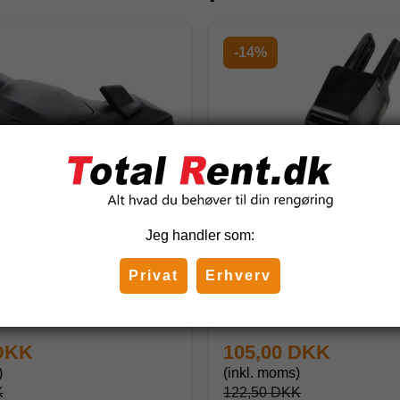
-14%
Jeg handler som:
ombimundstykke NA38
Vingebørste 2 i 1, 32 mm
lite-Select
Privat
Erhverv
4
112208
 DKK
105,00 DKK
)
(inkl. moms)
K
122,50 DKK