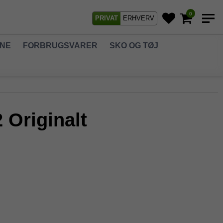
0
PRIVAT
ERHVERV
GNE
FORBRUGSVARER
SKO OG TØJ
 Originalt