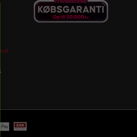
t.dk
1