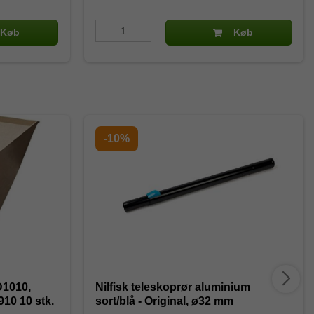
Køb
Køb
-10%
D1010,
Nilfisk teleskoprør aluminium
10 10 stk.
sort/blå - Original, ø32 mm