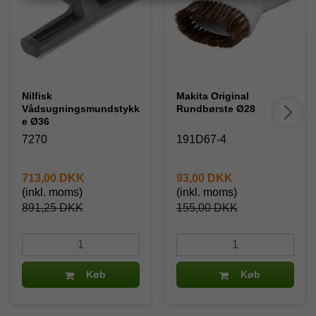
Nilfisk
Makita Original
Vådsugningsmundstykk
Rundbørste Ø28
e Ø36
7270
191D67-4
713,00 DKK
93,00 DKK
(inkl. moms)
(inkl. moms)
891,25 DKK
155,00 DKK
Køb
Køb