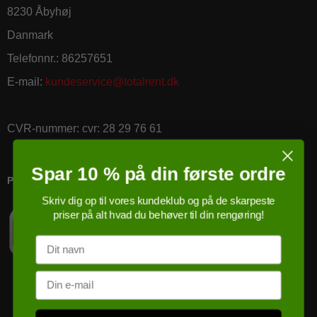
8230 Åbyhøj
Danmark
Telefonnr.
:
86257651
E-mail
:
kundeservice@totalrent.dk
CVR-nummer
:
cvr: 28 29 76 61
Spar 10 % på din første ordre
PRICERUNNER KØBSGARANTI
Skriv dig op til vores kundeklub og på de skarpeste
priser på alt hvad du behøver til din rengøring!
Navn
Email