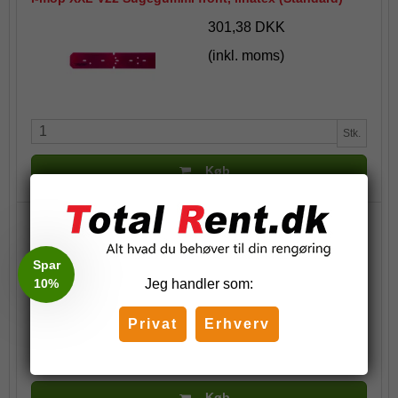
301,38 DKK
(inkl. moms)
Stk.
Køb
i-mop XXL V22 Sugegummi rear, linatex (Standard)
334,00 DKK
Spar
(inkl. moms)
10%
Jeg handler som:
Privat
Erhverv
Stk.
Køb