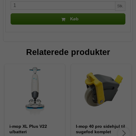
Stk.
Køb
Relaterede produkter
i-mop XL Plus V22
I-mop 40 pro sidehjul til
u/batteri
sugefod komplet