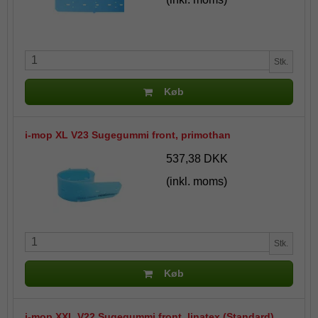
Stk.
Køb
i-mop XL V23 Sugegummi front, primothan
537,38 DKK
(inkl. moms)
Stk.
Køb
i-mop XXL V22 Sugegummi front, linatex (Standard)