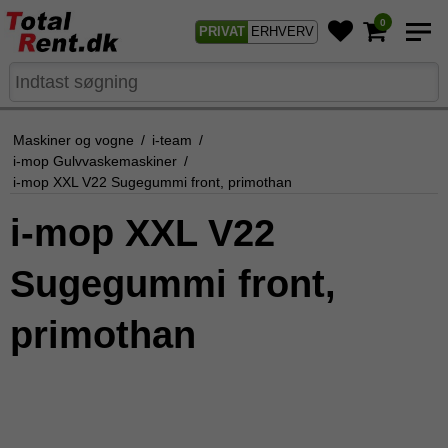
0
PRIVAT
ERHVERV
Maskiner og vogne
/
i-team
/
i-mop Gulvvaskemaskiner
/
i-mop XXL V22 Sugegummi front, primothan
i-mop XXL V22
Sugegummi front,
primothan