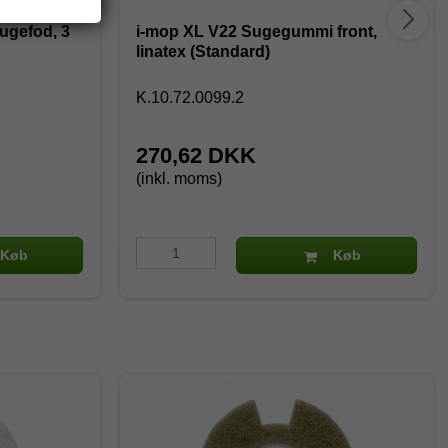
sugefod, 3
i-mop XL V22 Sugegummi front,
linatex (Standard)
K.10.72.0099.2
270,62 DKK
(inkl. moms)
Køb
Køb