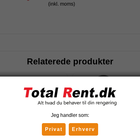
(inkl. moms)
Relaterede produkter
Jeg handler som:
Privat
Erhverv