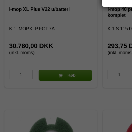
i-mop XL Plus V22 u/batteri
I-mop 40 pr
komplet
K.1.IMOPXLP.FCT.7A
K.1.S.115.
30.780,00 DKK
293,75
(inkl. moms)
(inkl. moms
Køb