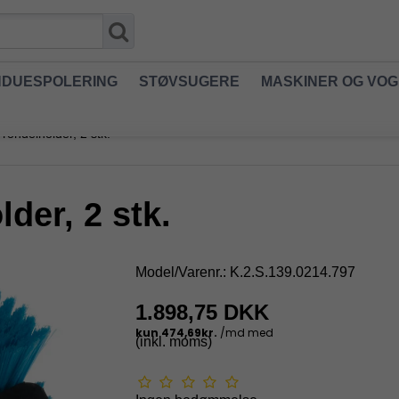
NDUESPOLERING
STØVSUGERE
MASKINER OG VO
rondelholder, 2 stk.
der, 2 stk.
Model/Varenr.:
K.2.S.139.0214.797
1.898,75 DKK
(inkl. moms)