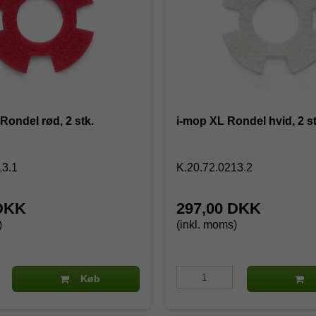
Rondel rød, 2 stk.
i-mop XL Rondel hvid, 2 st
13.1
K.20.72.0213.2
 DKK
297,00 DKK
)
(inkl. moms)
Køb