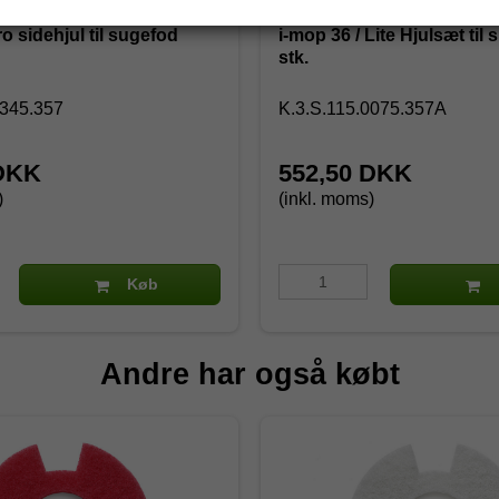
o sidehjul til sugefod
i-mop 36 / Lite Hjulsæt til 
stk.
0345.357
K.3.S.115.0075.357A
 DKK
552,50 DKK
)
(inkl. moms)
Køb
Andre har også købt