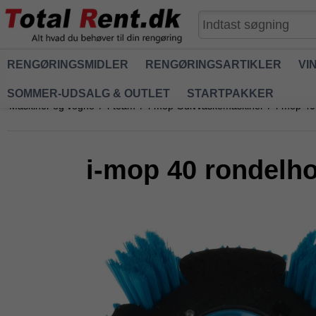
RENGØRINGSMIDLER
RENGØRINGSARTIKLER
VI
SOMMER-UDSALG & OUTLET
STARTPAKKER
Maskiner og vogne
/
i-team
/
i-mop Gulvvaskemaskiner
/
i-mop 40 
i-mop 40 rondelhol