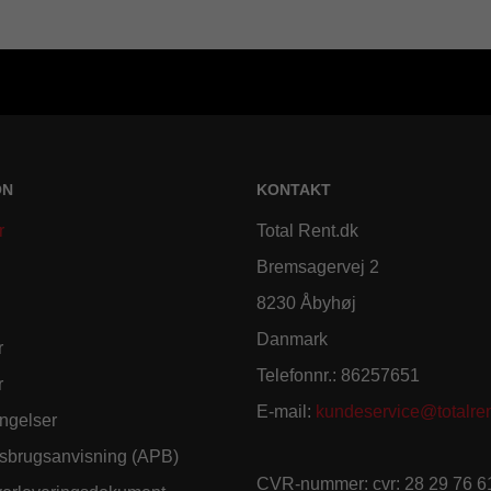
ON
KONTAKT
r
Total Rent.dk
Bremsagervej 2
8230 Åbyhøj
Danmark
r
Telefonnr.
:
86257651
r
E-mail
:
kundeservice@totalren
ngelser
sbrugsanvisning (APB)
CVR-nummer
:
cvr: 28 29 76 6