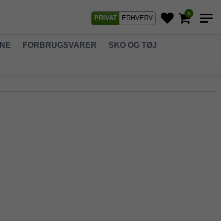
0
PRIVAT
ERHVERV
GNE
FORBRUGSVARER
SKO OG TØJ