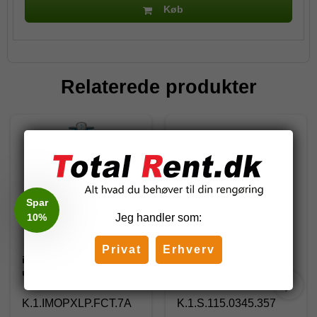
Køb
Relaterede produkter
Spar
10%
Jeg handler som:
Privat
Erhverv
i-mop XL Plus V22
I-mop 40 pro sidehjul til
u/batteri
sugefod komplet
K.1.IMOPXLP.FCT.7A
K.1.S.115.0345.357