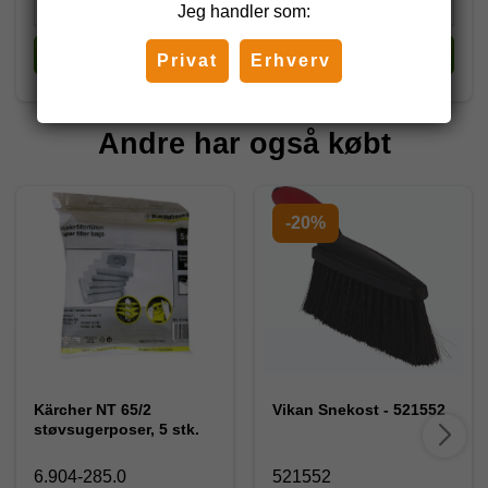
Jeg handler som:
Køb
Køb
Privat
Erhverv
Andre har også købt
-20%
Kärcher NT 65/2
Vikan Snekost - 521552
støvsugerposer, 5 stk.
6.904-285.0
521552