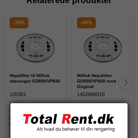
Relaterede produkter
-19%
-40%
Hepafilter til Nilfisk
Nilfisk Hepafilter
støvsuger GD930/VP930
GD930/VP930 rund
Original
120301
1402666010
460,00 DKK
418,50 DKK
(inkl. moms)
(inkl. moms)
565,00 DKK
697,50 DKK