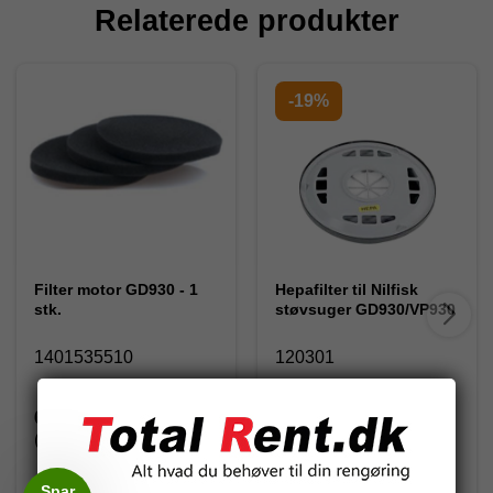
Relaterede produkter
-19%
Filter motor GD930 - 1
Hepafilter til Nilfisk
stk.
støvsuger GD930/VP930
1401535510
120301
60,41 DKK
460,00 DKK
(inkl. moms)
(inkl. moms)
565,00 DKK
Spar