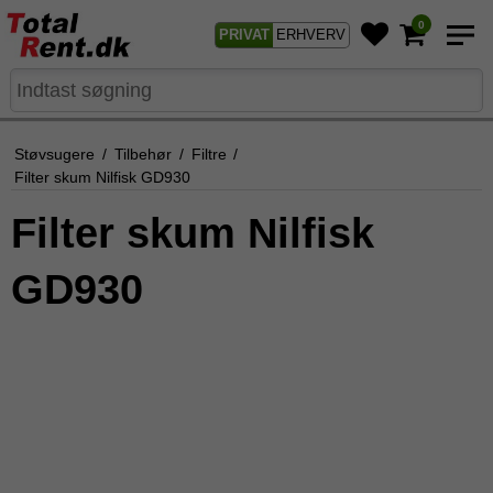
0
PRIVAT
ERHVERV
Støvsugere
/
Tilbehør
/
Filtre
/
Filter skum Nilfisk GD930
Filter skum Nilfisk
GD930