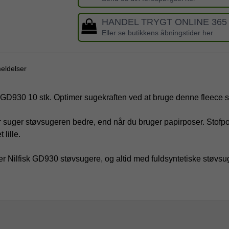
HANDEL TRYGT ONLINE 365
Eller se butikkens åbningstider her
eldelser
sk GD930 10 stk. Optimer sugekraften ved at bruge denne fleece 
 suger støvsugeren bedre, end når du bruger papirposer. Stofpo
 lille.
r Nilfisk GD930 støvsugere, og altid med fuldsyntetiske støvs