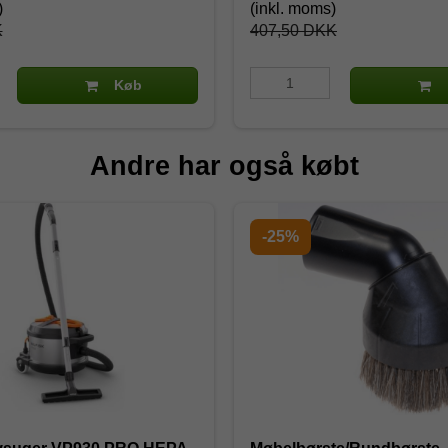
)
(inkl. moms)
K
407,50 DKK
Køb
Andre har også købt
-25%