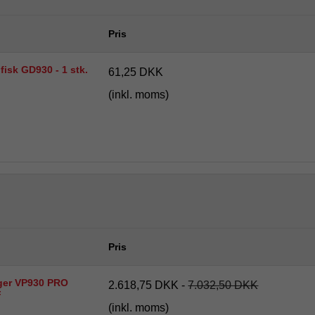
Pris
fisk GD930 - 1 stk.
61,25 DKK
(inkl. moms)
Pris
uger VP930 PRO
2.618,75 DKK
-
7.032,50 DKK
F
(inkl. moms)