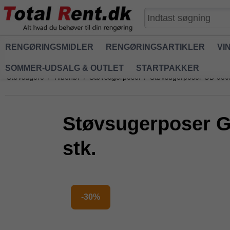
RENGØRINGSMIDLER
RENGØRINGSARTIKLER
VI
SOMMER-UDSALG & OUTLET
STARTPAKKER
Støvsugere
/
Tilbehør
/
Støvsugerposer
/
Støvsugerposer GD 930/VP
Støvsugerposer GD
stk.
-30%