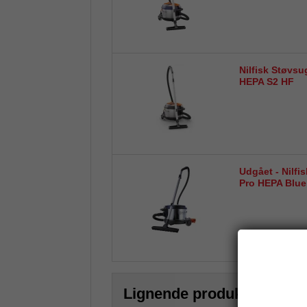
Nilfisk Støvs
HEPA S2 HF
Udgået - Nilfi
Pro HEPA Blue
Lignende produkter