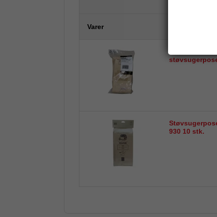
Varer
Nilfisk GD 930
støvsugerposer
Støvsugerpose
930 10 stk.