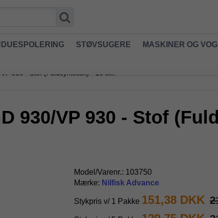
NDUESPOLERING
STØVSUGERE
MASKINER OG VO
 930 - Stof (Fuldsyntetisk) - 10 stk.
 930/VP 930 - Stof (Fulds
Model/Varenr.:
103750
Mærke:
Nilfisk Advance
151,38 DKK
2
Stykpris v/ 1 Pakke