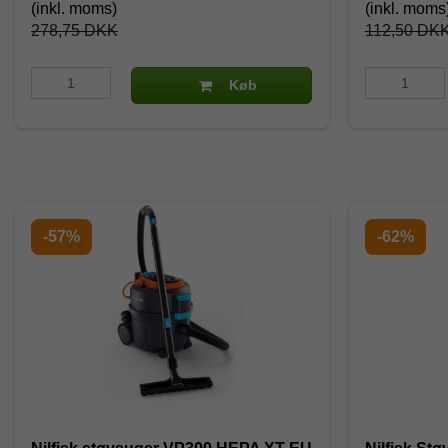
(inkl. moms)
(inkl. moms
278,75 DKK
112,50 DK
Køb
-57%
-62%