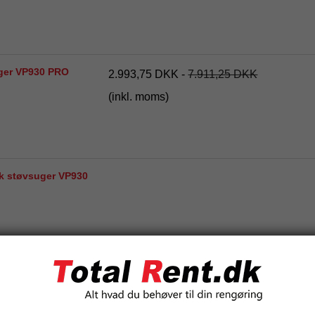
uger VP930 PRO
2.993,75 DKK
-
7.911,25 DKK
(inkl. moms)
sk støvsuger VP930