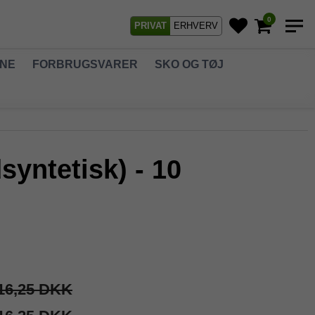
0
PRIVAT
ERHVERV
GNE
FORBRUGSVARER
SKO OG TØJ
yntetisk) - 10
16,25 DKK