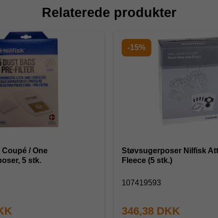
Relaterede produkter
-15%
/ Coupé / One
Støvsugerposer Nilfisk Att
oser, 5 stk.
Fleece (5 stk.)
107419593
DKK
346,38 DKK