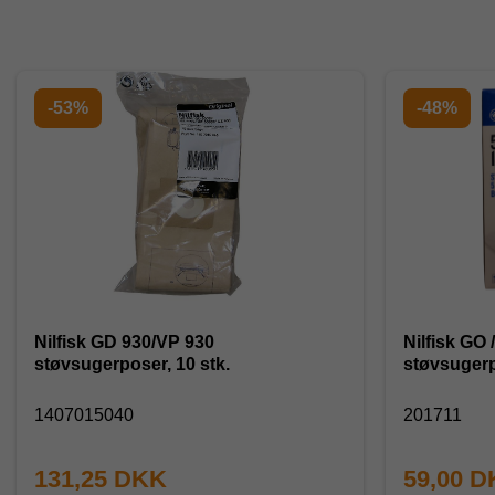
-53%
-48%
Nilfisk GD 930/VP 930
Nilfisk GO 
støvsugerposer, 10 stk.
støvsugerp
1407015040
201711
131,25 DKK
59,00 