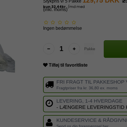
129,75 DKK
2
Stykpris v/ 5 Pakke
(inkl. moms)
Ingen bedømmelse
Pakke
Tilføj til favoritliste
FRI FRAGT TIL PAKKESHOP 
Fragtpriser fra kr. 36,80 ex. moms
LEVERING, 1-4 HVERDAGE
- LÆNGERE LEVERINGSTID
KUNDESERVICE & RÅDGIVN
Send os din forespørgsel her