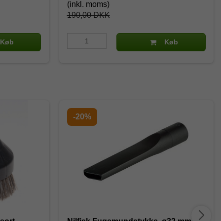
(inkl. moms)
190,00 DKK
Køb
Køb
-20%