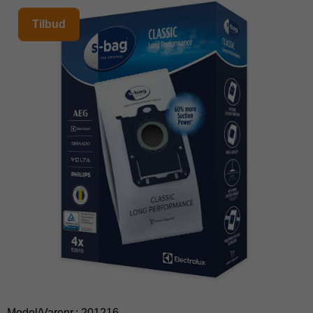
Tilbud
Model/Varenr.:
201216