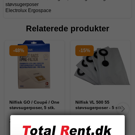
støvsugerposer
Electrolux Ergospace
Relaterede produkter
-48%
-15%
Nilfisk GO / Coupé / One
Nilfisk VL 500 55
støvsugerposer, 5 stk.
støvsugerposer - 5 stk.
201711
302002892