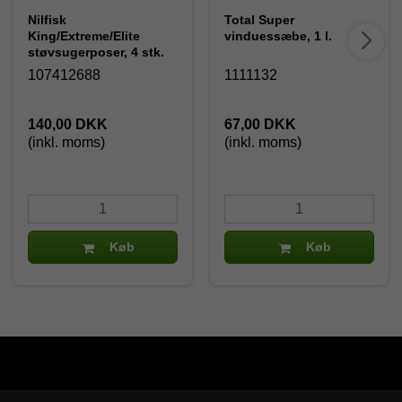
Nilfisk
Total Super
King/Extreme/Elite
vinduessæbe, 1 l.
støvsugerposer, 4 stk.
107412688
1111132
140,00 DKK
67,00 DKK
(inkl. moms)
(inkl. moms)
Køb
Køb