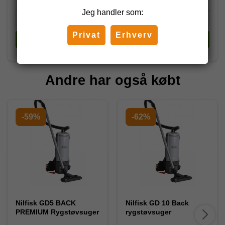
Jeg handler som:
Privat
Erhverv
Køb
Køb
Andre har også købt
-59%
-62%
Nilfisk GD5 BACK
Nilfisk GD 10 Back
PREMIUM Rygstøvsuger
rygstøvsuger