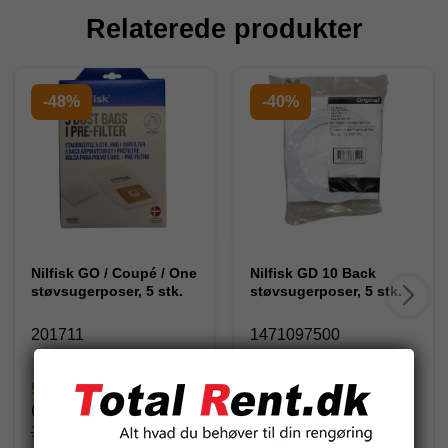
Relaterede produkter
-48%
-40%
Nilfisk GO / Coupé / One
Nilfisk GD 10 Back
støvsugerposer, 5 stk.
støvsugerposer, 5 stk.
201711
1471097500
59,00 DKK
208,75 DKK
(inkl. moms)
(inkl. moms)
112,50 DKK
350,00 DKK