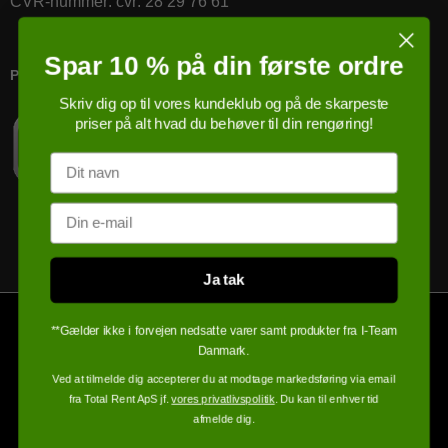
CVR-nummer
:
cvr: 28 29 76 61
Spar 10 % på din første ordre
PRICERUNNER KØBSGARANTI
Skriv dig op til vores kundeklub og på de skarpeste
priser på alt hvad du behøver til din rengøring!
Navn
Email
Ja tak
**Gælder ikke i forvejen nedsatte varer samt produkter fra I-Team
Danmark.
Ved at tilmelde dig accepterer du at modtage markedsføring via email
fra Total Rent ApS jf.
vores privatlivspolitik
. Du kan til enhver tid
afmelde dig.
100% sikker handel