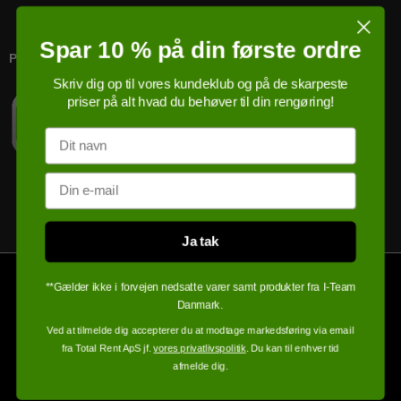
Spar 10 % på din første ordre
PRICERUNNER KØBSGARANTI
Skriv dig op til vores kundeklub og på de skarpeste
priser på alt hvad du behøver til din rengøring!
Navn
Email
Ja tak
**Gælder ikke i forvejen nedsatte varer samt produkter fra I-Team
Danmark.
Ved at tilmelde dig accepterer du at modtage markedsføring via email
fra Total Rent ApS jf.
vores privatlivspolitik
. Du kan til enhver tid
afmelde dig.
100% sikker handel