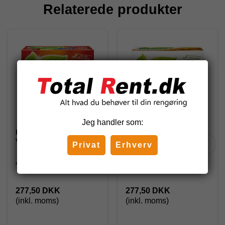
Relaterede produkter
Jeg handler som:
Pickwick tebreve, Fruit
Pickwick tebreve,
Variation Red
Liquorice
Privat
Erhverv
40544
40543
277,50 DKK
277,50 DKK
(inkl. moms)
(inkl. moms)