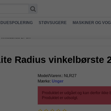
NDUESPOLERING
STØVSUGERE
MASKINER OG VO
 vinkelbørste 27 cm
ite Radius vinkelbørste 
Model/Varenr.:
NLR27
Mærke:
Unger
Produktet er udgået og kan derfor ikke b
Produktet er udsolgt.