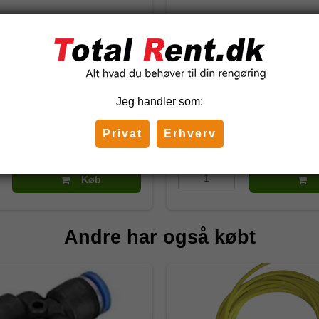
te nLite Soft
Udgået -Unger nLite Radi
vinkelbørste 40 cm
NLR40
Jeg handler som:
 DKK
629,00 DKK
)
(inkl. moms)
Privat
Erhverv
Køb
Andre har også købt