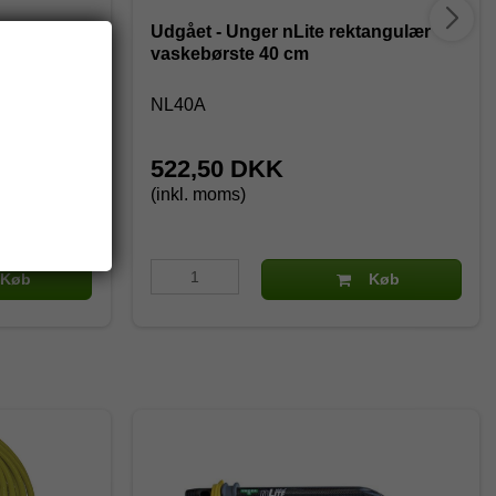
us
Udgået - Unger nLite rektangulær
vaskebørste 40 cm
NL40A
522,50 DKK
(inkl. moms)
Køb
Køb