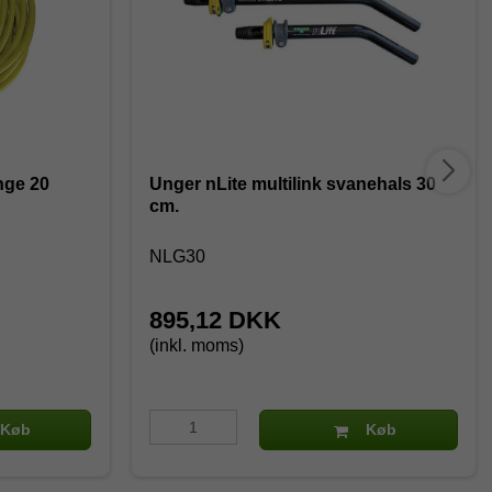
nge 20
Unger nLite multilink svanehals 30
cm.
NLG30
895,12 DKK
(inkl. moms)
Køb
Køb