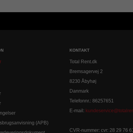
ON
KONTAKT
r
Total Rent.dk
Bremsagervej 2
8230 Åbyhøj
Danmark
r
Telefonnr.
:
86257651
r
E-mail
:
kundeservice@totalren
ngelser
sbrugsanvisning (APB)
CVR-nummer
:
cvr: 28 29 76 6
verleveringsdokument