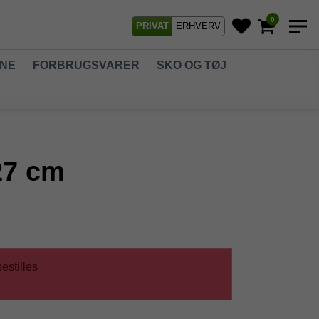
0
PRIVAT
ERHVERV
GNE
FORBRUGSVARER
SKO OG TØJ
27 cm
estilles