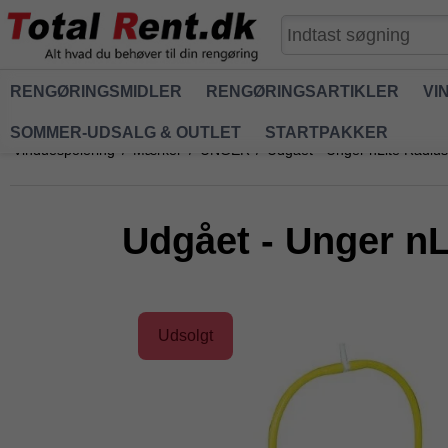
RENGØRINGSMIDLER
RENGØRINGSARTIKLER
VI
SOMMER-UDSALG & OUTLET
STARTPAKKER
Vinduespolering
/
Mærker
/
UNGER
/
Udgået - Unger nLite Radius
Udgået - Unger nL
Udsolgt