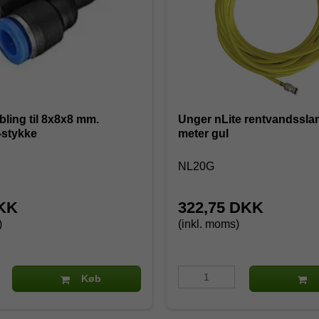
bling til 8x8x8 mm.
Unger nLite rentvandssla
-stykke
meter gul
NL20G
DKK
322,75 DKK
)
(inkl. moms)
Køb