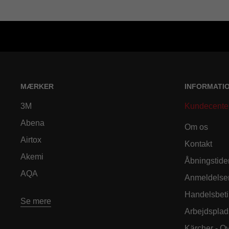
MÆRKER
INFORMATI
3M
Kundecente
Abena
Om os
Airtox
Kontakt
Akemi
Åbningstide
AQA
Anmeldelse
Handelsbeti
Se mere
Arbejdsplad
Kärcher - O