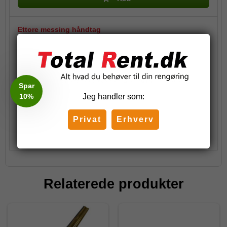
Ettore messing håndtag
104,38 DKK
(inkl. moms)
Spar
10%
Jeg handler som:
Stk.
Privat
Erhverv
Køb
Relaterede produkter