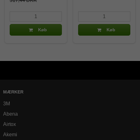
517,44 DKK
Køb
Køb
MÆRKER
3M
Abena
Airtox
Akemi