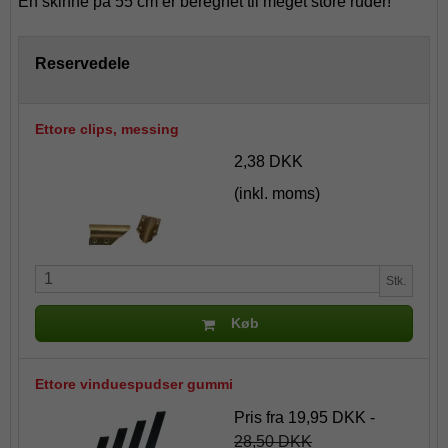
En skinne på 55 cm er beregnet til meget store ruder!
Reservedele
Ettore clips, messing
2,38 DKK
(inkl. moms)
Stk.
Køb
Ettore vinduespudser gummi
Pris fra
19,95 DKK
-
28,50 DKK