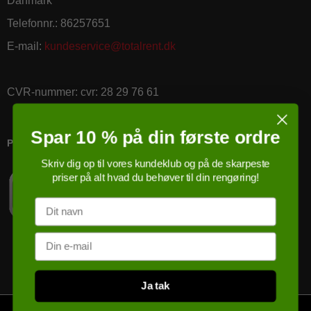
Danmark
Telefonnr.
:
86257651
E-mail
:
kundeservice@totalrent.dk
CVR-nummer
:
cvr: 28 29 76 61
Spar 10 % på din første ordre
PRICERUNNER KØBSGARANTI
Skriv dig op til vores kundeklub og på de skarpeste
priser på alt hvad du behøver til din rengøring!
Navn
Email
Ja tak