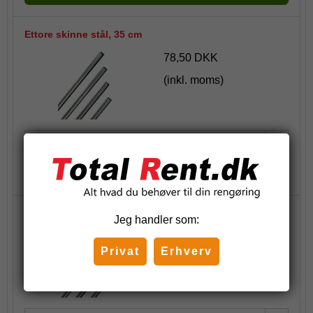
Ettore skinne stål, 35 cm
78,50 DKK
(inkl. moms)
Stk.
Køb
Ettore skinne stål, 45 cm
Jeg handler som:
97,13 DKK
Privat
Erhverv
(inkl. moms)