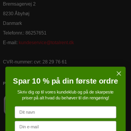
Bremsagervej 2
8230 Åbyhøj
Danmark
Telefonnr.
:
86257651
E-mail
:
kundeservice@totalrent.dk
CVR-nummer
:
cvr: 28 29 76 61
Spar 10 % på din første ordre
PRICERUNNER KØBSGARANTI
Skriv dig op til vores kundeklub og på de skarpeste
priser på alt hvad du behøver til din rengøring!
Navn
Email