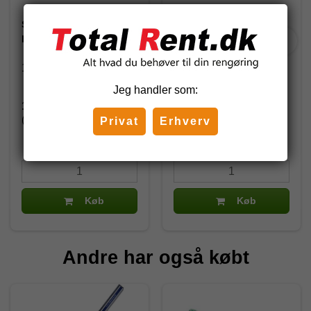
Sorbo skinne m/
Sorbo Speed skinne, 25
plastende, 45 cm
cm
10001084
1082
Jeg handler som:
192,84 DKK
169,25 DKK
(inkl. moms)
(inkl. moms)
Privat
Erhverv
Køb
Køb
Andre har også købt