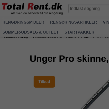
RENGØRINGSMIDLER
RENGØRINGSARTIKLER
VI
SOMMER-UDSALG & OUTLET
STARTPAKKER
Vinduespolering
/
Vinduesskrabere & Indvaskere
/
Skinner til vind
Unger Pro skinne,
Tilbud