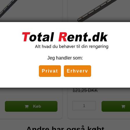
skinne, 15 cm
Unger Pro skinne, 55 cm.
Jeg handler som:
NE550
Privat
Erhverv
DKK
97,00 DKK
)
(inkl. moms)
121,25 DKK
Køb
Andre har også købt