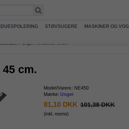
NDUESPOLERING
STØVSUGERE
MASKINER OG VO
uesskraber
/
Unger Pro skinne, 45 cm.
 45 cm.
Model/Varenr.:
NE450
Mærke:
Unger
81,10 DKK
101,38 DKK
(inkl. moms)