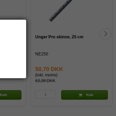
Unger Pro skinne, 25 cm
NE250
50,70 DKK
(inkl. moms)
63,38 DKK
Køb
Køb