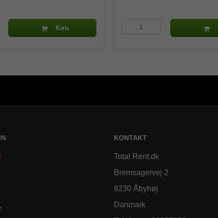
Køb
ON
KONTAKT
r
Total Rent.dk
Bremsagervej 2
8230 Åbyhøj
Danmark
r