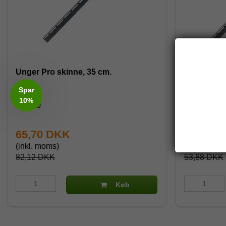
Unger Pro skinne, 35 cm.
Unger Pro 
Spar
10%
NE350
NE15H
65,70 DKK
43,10 
(inkl. moms)
(inkl. moms
82,12 DKK
53,88 DKK
Køb