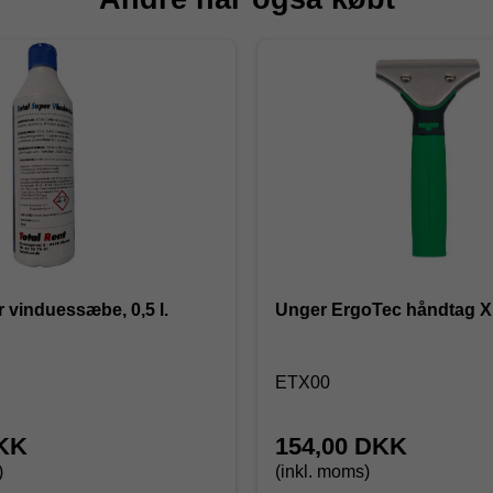
r vinduessæbe, 0,5 l.
Unger ErgoTec håndtag 
ETX00
DKK
154,00 DKK
)
(inkl. moms)