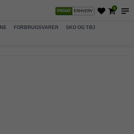
0
PRIVAT
ERHVERV
GNE
FORBRUGSVARER
SKO OG TØJ