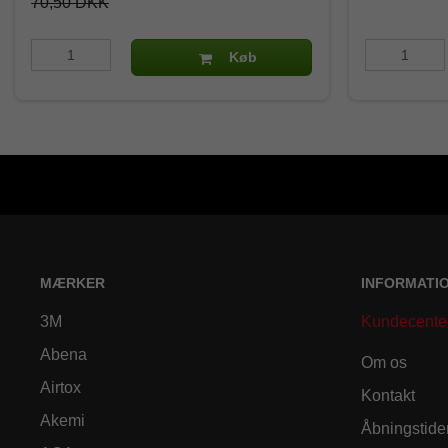
70,50 DKK
Køb
MÆRKER
INFORMATI
3M
Kundecente
Abena
Om os
Airtox
Kontakt
Akemi
Åbningstide