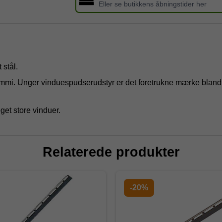
Eller se butikkens åbningstider her
t stål.
mi. Unger vinduespudserudstyr er det foretrukne mærke blandt 
get store vinduer.
Relaterede produkter
-20%