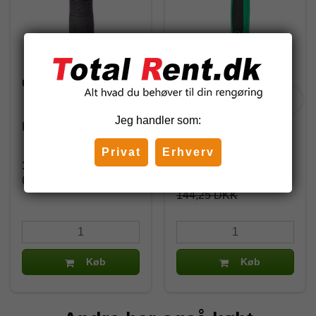
Unger Pro håndtag
Unger ErgoTec håndtag
Jeg handler som:
PR000
ETG00
Privat
Erhverv
104,50 DKK
115,40 DKK
(inkl. moms)
(inkl. moms)
144,25 DKK
Køb
Køb