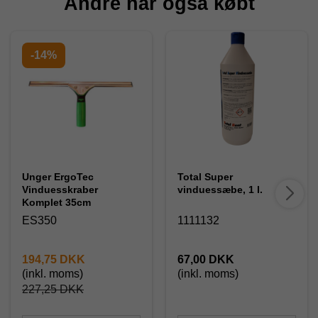
Andre har også købt
-14%
Unger ErgoTec
Total Super
Vinduesskraber
vinduessæbe, 1 l.
Komplet 35cm
ES350
1111132
194,75 DKK
67,00 DKK
(inkl. moms)
(inkl. moms)
227,25 DKK