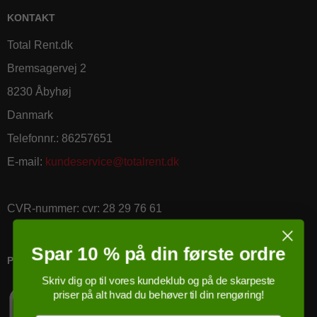
KONTAKT
Total Rent.dk
Bremsagervej 2
8230 Åbyhøj
Danmark
Telefonnr.
:
86257651
E-mail
:
kundeservice@totalrent.dk
CVR-nummer
:
cvr: 28 29 76 61
Spar 10 % på din første ordre
PRICERUNNER KØBSGARANTI
Skriv dig op til vores kundeklub og på de skarpeste
priser på alt hvad du behøver til din rengøring!