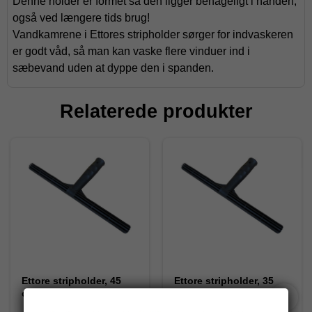
Denne holder er formet så den ligger behageligt i hånden,
også ved længere tids brug!
Vandkamrene i Ettores stripholder sørger for indvaskeren
er godt våd, så man kan vaske flere vinduer ind i
sæbevand uden at dyppe den i spanden.
Relaterede produkter
Ettore stripholder, 45
Ettore stripholder, 35
cm.
cm.