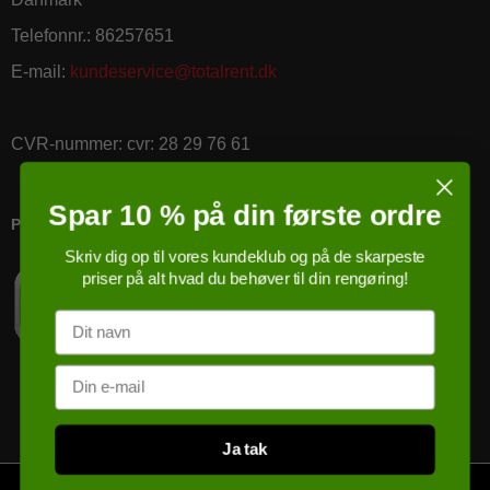
Telefonnr.
:
86257651
E-mail
:
kundeservice@totalrent.dk
CVR-nummer
:
cvr: 28 29 76 61
Spar 10 % på din første ordre
PRICERUNNER KØBSGARANTI
Skriv dig op til vores kundeklub og på de skarpeste
priser på alt hvad du behøver til din rengøring!
Navn
Email
Ja tak