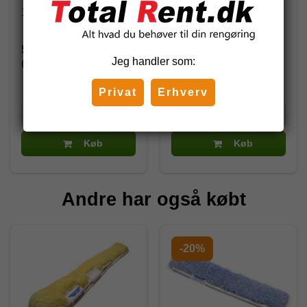
1961
1959
56,12 DKK
53,50 DKK
Jeg handler som:
(inkl. moms)
(inkl. moms)
Privat
Erhverv
Køb
Køb
Andre har også købt
-20%