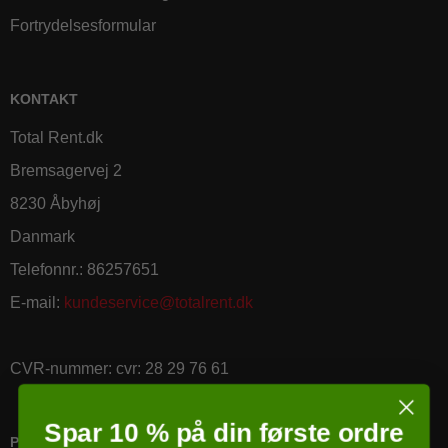
Fortrydelsesformular
KONTAKT
Total Rent.dk
Bremsagervej 2
8230 Åbyhøj
Danmark
Telefonnr.
:
86257651
E-mail
:
kundeservice@totalrent.dk
CVR-nummer
:
cvr: 28 29 76 61
Spar 10 % på din første ordre
PRICERUNNER KØBSGARANTI