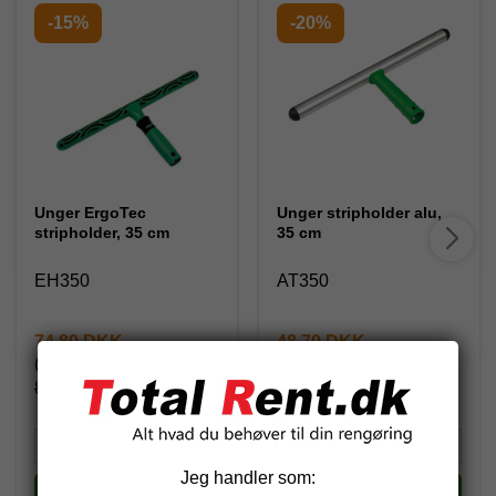
-15%
-20%
Unger ErgoTec
Unger stripholder alu,
stripholder, 35 cm
35 cm
EH350
AT350
74,80 DKK
48,70 DKK
(inkl. moms)
(inkl. moms)
88,00 DKK
60,88 DKK
Jeg handler som:
Køb
Køb