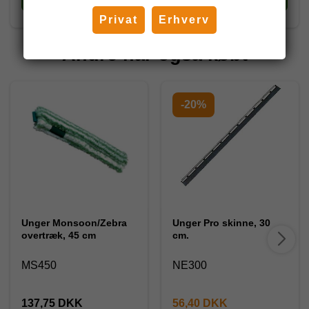
Privat
Erhverv
Andre har også købt
-20%
Unger Monsoon/Zebra
Unger Pro skinne, 30
overtræk, 45 cm
cm.
MS450
NE300
137,75 DKK
56,40 DKK