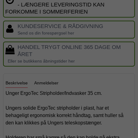
- LÆNGERE LEVERINGSTID KAN
FORKOMME I SOMMERFERIEN
KUNDESERVICE & RÅDGIVNING
Send os din forespørgsel her
HANDEL TRYGT ONLINE 365 DAGE OM
ÅRET
Eller se butikkens åbningstider her
Beskrivelse
Anmeldelser
Unger ErgoTec Stripholder/Indvasker 35 cm.
Ungers solide ErgoTec stripholder i plast, har et
behageligt ergonomisk korrekt håndtag, samt huller så
den kan klikkes på Ungers teleskopstænger.
Holderen har små kamre så den kan holde på ekstra