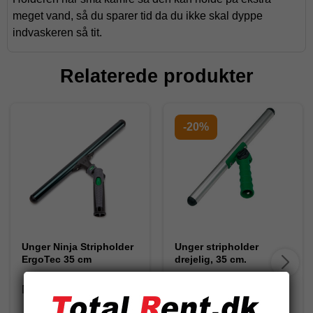
meget vand, så du sparer tid da du ikke skal dyppe
indvaskeren så tit.
Relaterede produkter
-20%
Unger Ninja Stripholder
Unger stripholder
ErgoTec 35 cm
drejelig, 35 cm.
NI350
SV350