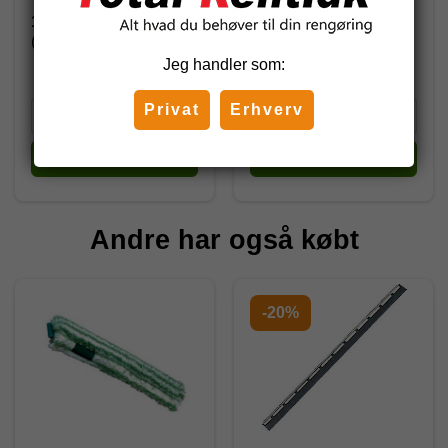
160,00 DKK
114,00 DKK
(inkl. moms)
(inkl. moms)
142,50 DKK
Jeg handler som:
Privat
Erhverv
Køb
Køb
Andre har også købt
-20%