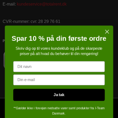
E-mail
:
kundeservice@totalrent.dk
CVR-nummer
:
cvr: 28 29 76 61
Spar 10 % på din første ordre
PRICERUNNER KØBSGARANTI
Skriv dig op til vores kundeklub og på de skarpeste
priser på alt hvad du behøver til din rengøring!
Navn
Email
Ja tak
**Gælder ikke i forvejen nedsatte varer samt produkter fra I-Team
Danmark.