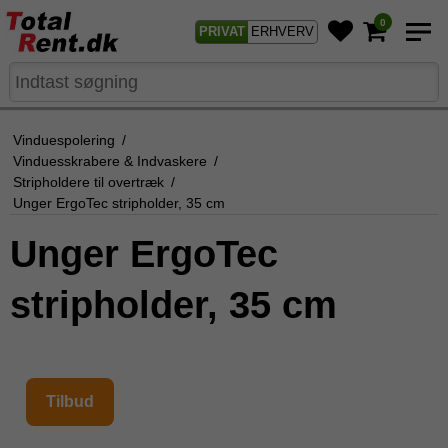
0
PRIVAT
ERHVERV
Vinduespolering
/
Vinduesskrabere & Indvaskere
/
Stripholdere til overtræk
/
Unger ErgoTec stripholder, 35 cm
Unger ErgoTec
stripholder, 35 cm
Tilbud