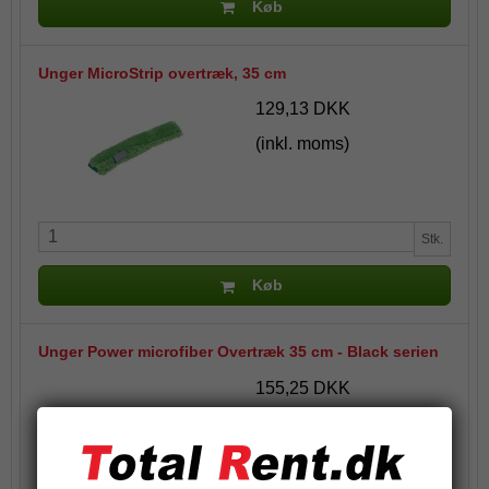
Køb
Unger MicroStrip overtræk, 35 cm
129,13 DKK
(inkl. moms)
Stk.
Køb
Unger Power microfiber Overtræk 35 cm - Black serien
155,25 DKK
(inkl. moms)