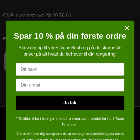
CVR-nummer
:
cvr: 28 29 76 61
Spar 10 % på din første ordre
PRICERUNNER KØBSGARANTI
Skriv dig op til vores kundeklub og på de skarpeste
priser på alt hvad du behøver til din rengøring!
Navn
Email
Ja tak
**Gælder ikke i forvejen nedsatte varer samt produkter fra I-Team
Danmark.
Ved at tilmelde dig accepterer du at modtage markedsføring via email