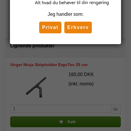
Stk.
Jeg handler som:
Køb
Privat
Erhverv
Lignende produkter
Unger Ninja Stripholder ErgoTec 35 cm
160,00 DKK
(inkl. moms)
Stk.
Køb