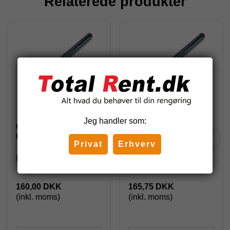
Relaterede produkter
Jeg handler som:
Unger Ninja Stripholder
Unger Ninja Stripholder
ErgoTec 35 cm
ErgoTec 45 cm
Privat
Erhverv
NI350
NI450
160,00 DKK
165,75 DKK
(inkl. moms)
(inkl. moms)