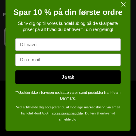
Spar 10 % på din første ordre
PRICERUNNER KØBSGARANTI
Skriv dig op til vores kundeklub og på de skarpeste
priser på alt hvad du behøver til din rengøring!
Navn
Email
Ja tak
**Gælder ikke i forvejen nedsatte varer samt produkter fra I-Team
Danmark.
Ved at tilmelde dig accepterer du at modtage markedsføring via email
fra Total Rent ApS jf.
vores privatlivspolitik
. Du kan til enhver tid
afmelde dig.
100% sikker handel