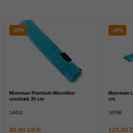
-20%
-20%
Moerman Premium Microfiber
Moerman Li
overtræk 35 cm
cm
14410
16766
90,60 DKK
120,00