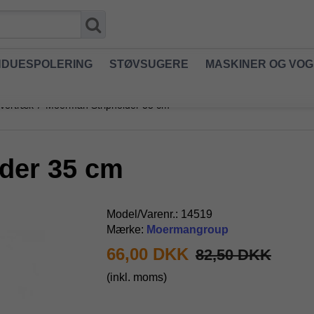
NDUESPOLERING
STØVSUGERE
MASKINER OG VO
overtræk
/
Moerman Stripholder 35 cm
der 35 cm
Model/Varenr.:
14519
Mærke:
Moermangroup
66,00 DKK
82,50 DKK
(inkl. moms)