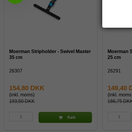
Moerman Stripholder - Swivel Master
Moerman St
35 cm
25 cm
26307
26291
154,80 DKK
149,40
(inkl. moms)
(inkl. moms
193,50 DKK
186,75 DK
Køb