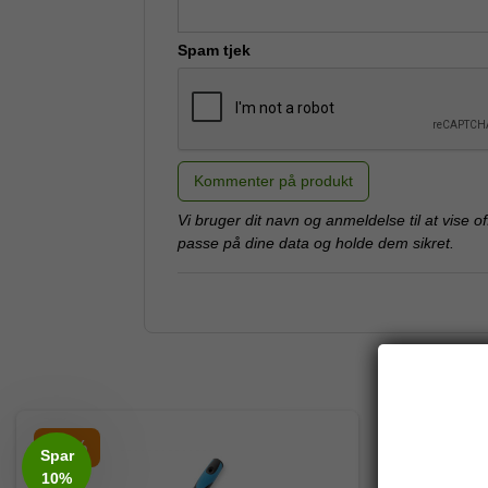
Spam tjek
Kommenter på produkt
Vi bruger dit navn og anmeldelse til at vise of
passe på dine data og holde dem sikret.
-20%
-20%
Spar
10%