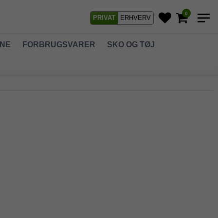
0
PRIVAT
ERHVERV
GNE
FORBRUGSVARER
SKO OG TØJ