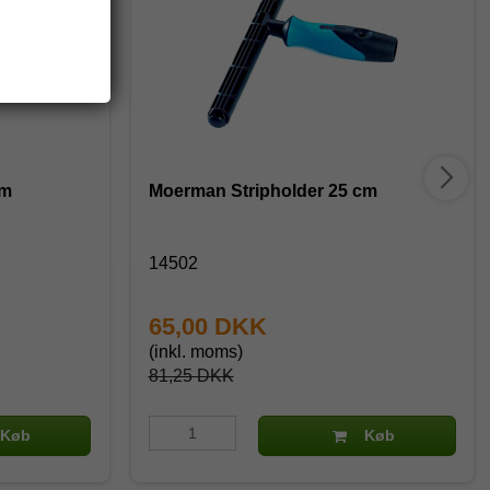
cm
Moerman Stripholder 25 cm
14502
65,00 DKK
(inkl. moms)
81,25 DKK
Køb
Køb