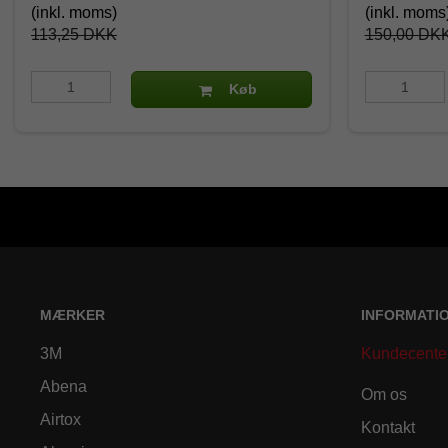
(inkl. moms)
(inkl. moms
113,25 DKK
150,00 DK
Køb
MÆRKER
INFORMATI
3M
Kundecente
Abena
Om os
Airtox
Kontakt