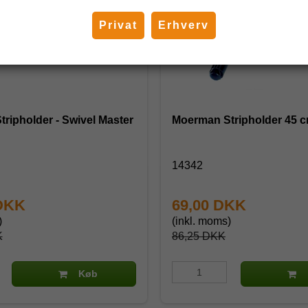
Privat
Erhverv
ripholder - Swivel Master
Moerman Stripholder 45 
14342
 DKK
69,00 DKK
)
(inkl. moms)
K
86,25 DKK
Køb