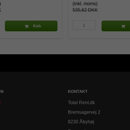
)
(inkl. moms)
K
535,62 DKK
Køb
ON
KONTAKT
r
Total Rent.dk
Bremsagervej 2
8230 Åbyhøj