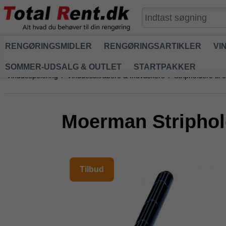
RENGØRINGSMIDLER
RENGØRINGSARTIKLER
VI
SOMMER-UDSALG & OUTLET
STARTPAKKER
Vinduespolering
/
Vinduesskrabere & Indvaskere
/
Stripholdere til 
Moerman Striphol
Tilbud