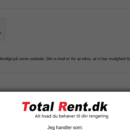
fentligt på vores website. Din e-mail er for at sikre, at vi har mulighed 
Relaterede produkter
-20%
Jeg handler som: