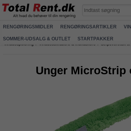
RENGØRINGSMIDLER
RENGØRINGSARTIKLER
VI
SOMMER-UDSALG & OUTLET
STARTPAKKER
Vinduespolering
/
Vinduesskrabere & Indvaskere
/
Stripovertræk til
Unger MicroStrip 