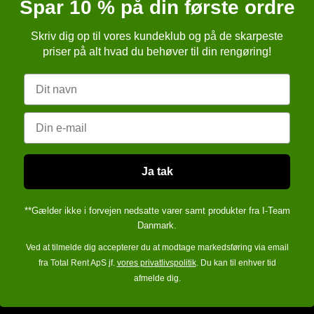
Spar 10 % på din første ordre
8230 Åbyhøj
Skriv dig op til vores kundeklub og på de skarpeste
Danmark
r
priser på alt hvad du behøver til din rengøring!
Telefonnr.
:
86257651
r
Navn
E-mail
:
kundeservice@totalren
ngelser
sbrugsanvisning (APB)
Email
CVR-nummer
:
cvr: 28 29 76 6
verleveringsdokument
sformular
Ja tak
**Gælder ikke i forvejen nedsatte varer samt produkter fra I-Team
Danmark.
Ved at tilmelde dig accepterer du at modtage markedsføring via email
fra Total Rent ApS jf.
vores privatlivspolitik
. Du kan til enhver tid
afmelde dig.
100% sikker handel