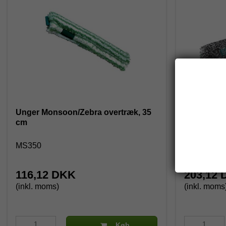
Unger Monsoon/Zebra overtræk, 35
Unger Powe
cm
cm - Black
MS350
BS550
116,12 DKK
203,12
(inkl. moms)
(inkl. moms
Køb