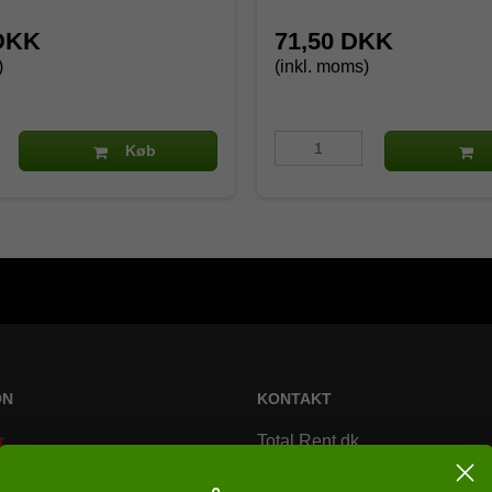
 DKK
71,50 DKK
)
(inkl. moms)
Køb
ON
KONTAKT
r
Total Rent.dk
Bremsagervej 2