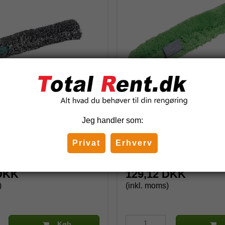
r microfiber Overtræk 55
Unger MicroStrip overtræ
Jeg handler som:
 serien
Privat
Erhverv
NS350
 DKK
129,12 DKK
)
(inkl. moms)
Køb