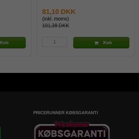
81,10 DKK
(inkl. moms)
101,38 DKK
Køb
Køb
PRICERUNNER KØBSGARANTI