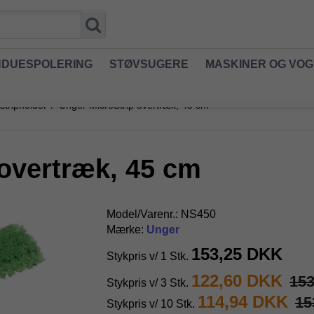
NDUESPOLERING
STØVSUGERE
MASKINER OG VO
 stripholder
/
Unger MicroStrip overtræk, 45 cm
overtræk, 45 cm
Model/Varenr.:
NS450
Mærke:
Unger
153,25 DKK
Stykpris v/ 1 Stk.
122,60 DKK
15
Stykpris v/ 3 Stk.
114,94 DKK
15
Stykpris v/ 10 Stk.