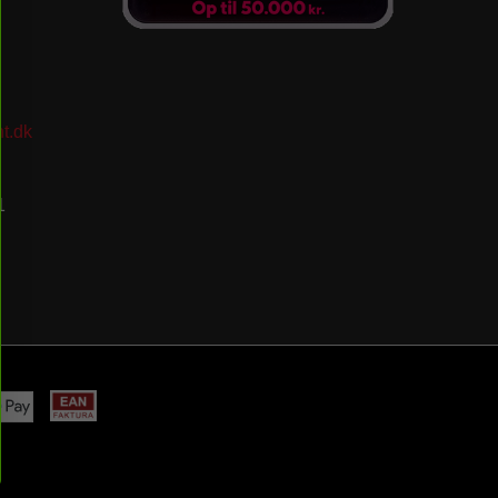
t.dk
1