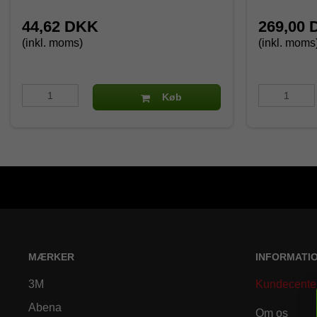
44,62 DKK
269,00
(inkl. moms)
(inkl. moms
Køb
MÆRKER
INFORMATI
3M
Kundecente
Abena
Om os