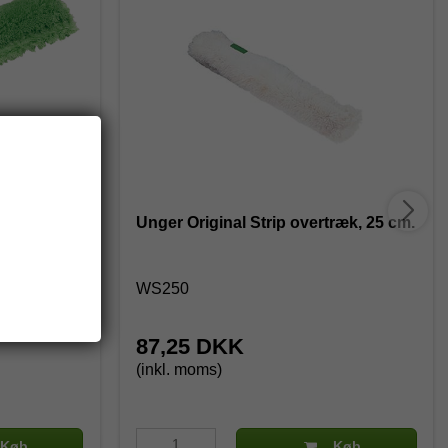
k, 35 cm
Unger Original Strip overtræk, 25 cm.
WS250
87,25 DKK
(inkl. moms)
Køb
Køb