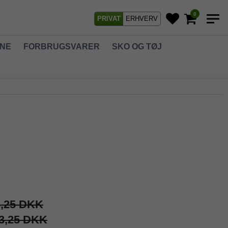
0
PRIVAT
ERHVERV
GNE
FORBRUGSVARER
SKO OG TØJ
3,25 DKK
3,25 DKK