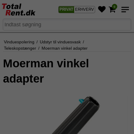
0
PRIVAT
ERHVERV
Vinduespolering
/
Udstyr til vinduesvask
/
Teleskopstænger
/
Moerman vinkel adapter
Moerman vinkel
adapter