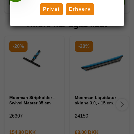
Køb
Køb
Privat
Erhverv
Andre har også købt
-20%
-20%
Moerman Stripholder -
Moerman Liquidator
Swivel Master 35 cm
skinne 3.0, - 15 cm.
26307
24150
154,80 DKK
63,00 DKK