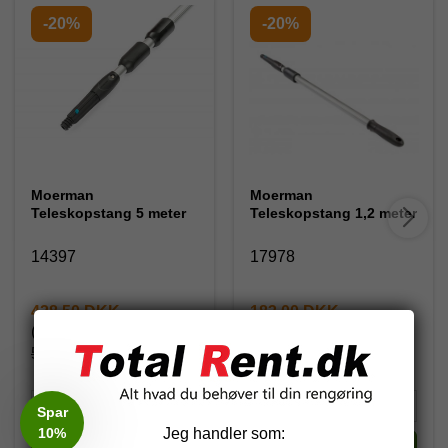
-20%
-20%
Moerman
Moerman
Teleskopstang 5 meter
Teleskopstang 1,2 meter
14397
17978
428,50 DKK
183,00 DKK
(inkl. moms)
(inkl. moms)
535,62 DKK
228,75 DKK
Spar
10%
Jeg handler som: