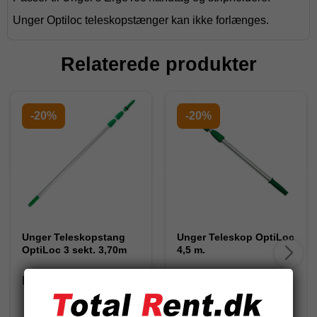
Unger Optiloc teleskopstænger kan ikke forlænges.
Relaterede produkter
-20%
-20%
Unger Teleskopstang
Unger Teleskop OptiLoc
OptiLoc 3 sekt. 3,70m
4,5 m.
ED370
ED450