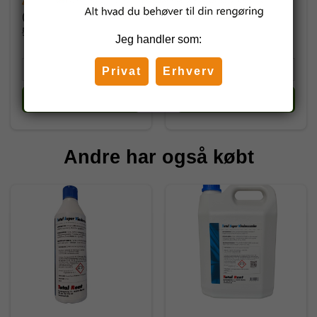
427,60 DKK
559,30 DKK
(inkl. moms)
(inkl. moms)
534,50 DKK
699,12 DKK
Jeg handler som:
Privat
Erhverv
Køb
Køb
Andre har også købt