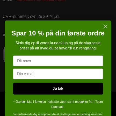
CVR-nummer
:
cvr: 28 29 76 61
Spar 10 % på din første ordre
PRICERUNNER KØBSGARANTI
Skriv dig op til vores kundeklub og på de skarpeste
priser på alt hvad du behøver til din rengøring!
Navn
Email
Ja tak
**Gælder ikke i forvejen nedsatte varer samt produkter fra I-Team
Danmark.
Ved at tilmelde dig accepterer du at modtage markedsføring via email