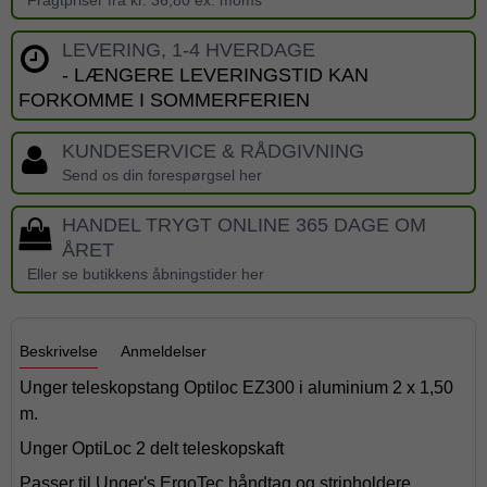
Fragtpriser fra kr. 36,80 ex. moms
LEVERING, 1-4 HVERDAGE
- LÆNGERE LEVERINGSTID KAN
FORKOMME I SOMMERFERIEN
KUNDESERVICE & RÅDGIVNING
Send os din forespørgsel her
HANDEL TRYGT ONLINE 365 DAGE OM
ÅRET
Eller se butikkens åbningstider her
Beskrivelse
Anmeldelser
Unger teleskopstang Optiloc EZ300 i aluminium 2 x 1,50
m.
Unger OptiLoc 2 delt teleskopskaft
Passer til Unger's ErgoTec håndtag og stripholdere.