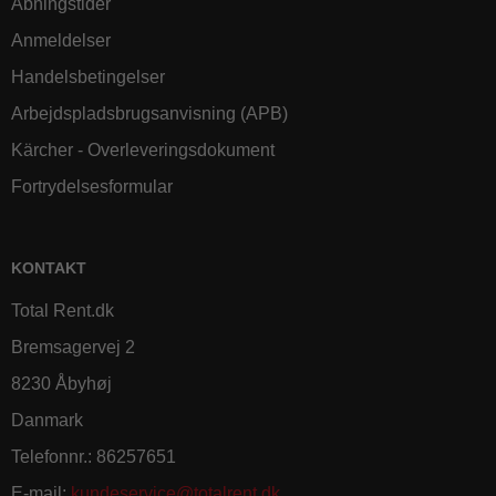
Åbningstider
Anmeldelser
Handelsbetingelser
Arbejdspladsbrugsanvisning (APB)
Kärcher - Overleveringsdokument
Fortrydelsesformular
KONTAKT
Total Rent.dk
Bremsagervej 2
8230 Åbyhøj
Danmark
Telefonnr.
:
86257651
E-mail
:
kundeservice@totalrent.dk