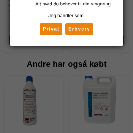
(inkl. moms)
(inkl. moms)
256,00 DKK
699,12 DKK
Jeg handler som:
Privat
Erhverv
Køb
Køb
Andre har også købt