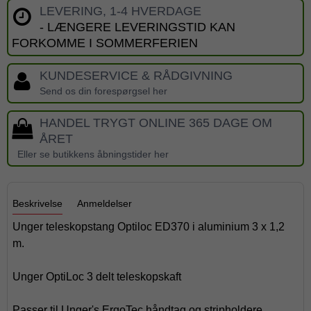
LEVERING, 1-4 HVERDAGE
- LÆNGERE LEVERINGSTID KAN
FORKOMME I SOMMERFERIEN
KUNDESERVICE & RÅDGIVNING
Send os din forespørgsel her
HANDEL TRYGT ONLINE 365 DAGE OM
ÅRET
Eller se butikkens åbningstider her
Beskrivelse
Anmeldelser
Unger teleskopstang Optiloc ED370 i aluminium 3 x 1,2
m.
Unger OptiLoc 3 delt teleskopskaft
Passer til Unger's ErgoTec håndtag og stripholdere.