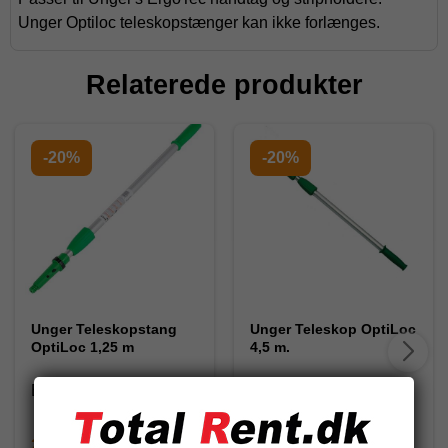
Unger Optiloc teleskopstænger kan ikke forlænges.
Relaterede produkter
-20%
-20%
Unger Teleskopstang
Unger Teleskop OptiLoc
OptiLoc 1,25 m
4,5 m.
EZ120
ED450
204,80 DKK
559,30 DKK