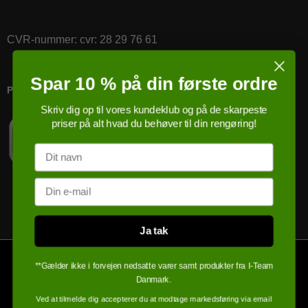
CVR-nummer
:
cvr: 28 29 76 61
Spar 10 % på din første ordre
PRICERUNNER KØBSGARANTI
Skriv dig op til vores kundeklub og på de skarpeste
priser på alt hvad du behøver til din rengøring!
Navn
Email
Ja tak
**Gælder ikke i forvejen nedsatte varer samt produkter fra I-Team
Danmark.
Ved at tilmelde dig accepterer du at modtage markedsføring via email