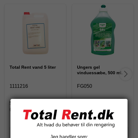
Total Rent vand 5 liter
Ungers gel
vinduessæbe, 500 ml.
1111216
FG050
55,00 DKK
92,62 DKK
(inkl. moms)
(inkl. moms)
Jeg handler som: