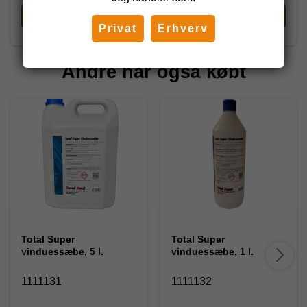
Køb
Køb
Privat
Erhverv
Andre har også købt
Total Super
Total Super
vinduessæbe, 5 l.
vinduessæbe, 1 l.
1111131
1111132