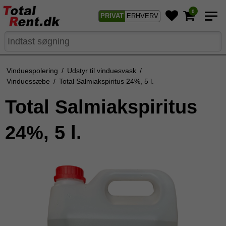
0
PRIVAT
ERHVERV
Vinduespolering
/
Udstyr til vinduesvask
/
Vinduessæbe
/
Total Salmiakspiritus 24%, 5 l.
Total Salmiakspiritus
24%, 5 l.