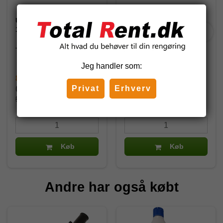
Unger skraberblade
Unger ErgoTec Ninja
10cm. 25 stk.
Glasskraber 15 cm med
holder
TR100
ENH15
Jeg handler som:
84,47 DKK
310,75 DKK
Privat
Erhverv
(inkl. moms)
(inkl. moms)
99,38 DKK
Køb
Køb
Andre har også købt