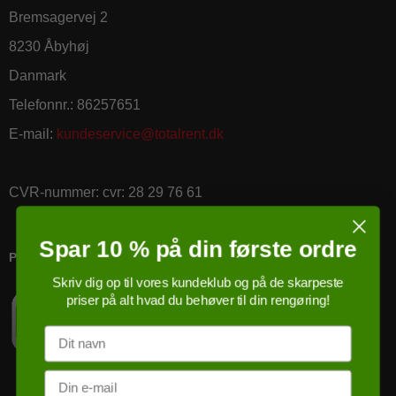
Bremsagervej 2
8230 Åbyhøj
Danmark
Telefonnr.
:
86257651
E-mail
:
kundeservice@totalrent.dk
CVR-nummer
:
cvr: 28 29 76 61
Spar 10 % på din første ordre
PRICERUNNER KØBSGARANTI
Skriv dig op til vores kundeklub og på de skarpeste
priser på alt hvad du behøver til din rengøring!
Navn
Email