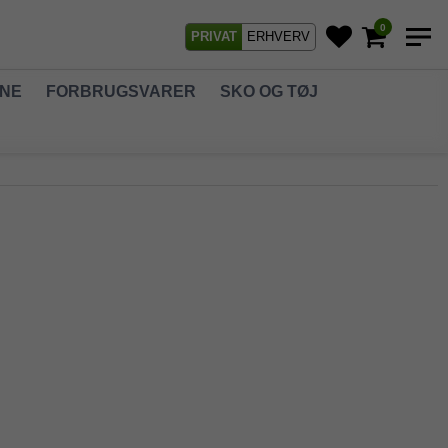
0
PRIVAT
ERHVERV
GNE
FORBRUGSVARER
SKO OG TØJ