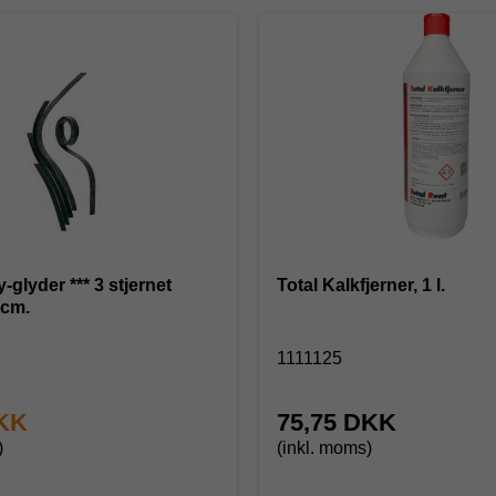
er *** 3 stjernet
Total Kalkfjerner, 1 l.
cm.
1111125
DKK
75,75 DKK
)
(inkl. moms)