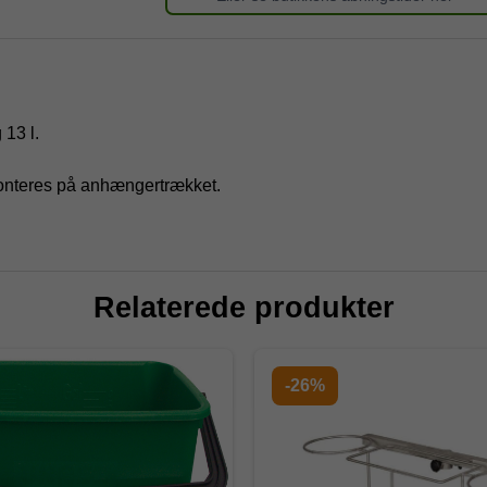
 13 l.
onteres på anhængertrækket.
Relaterede produkter
-26%