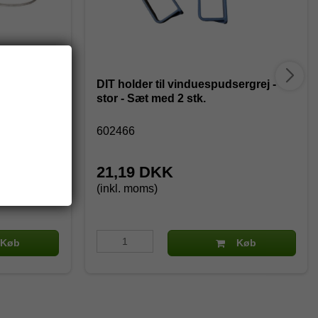
de + 1
DIT holder til vinduespudsergrej -
stor - Sæt med 2 stk.
602466
21,19 DKK
(inkl. moms)
Køb
Køb