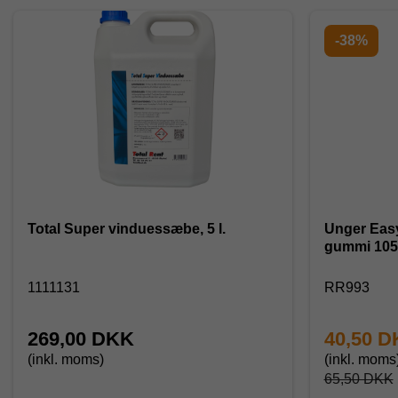
-38%
Total Super vinduessæbe, 5 l.
Unger Easy-glyd
gummi 105
1111131
RR993
269,00 DKK
40,50 
(inkl. moms)
(inkl. moms
65,50 DKK