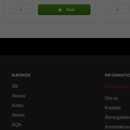
Køb
MÆRKER
INFORMATI
3M
Kundecente
Abena
Om os
Airtox
Kontakt
Akemi
Åbningstide
AQA
Anmeldelse