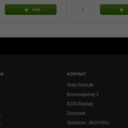
Køb
ON
KONTAKT
r
Total Rent.dk
Bremsagervej 2
8230 Åbyhøj
Danmark
r
Telefonnr.
:
86257651
r