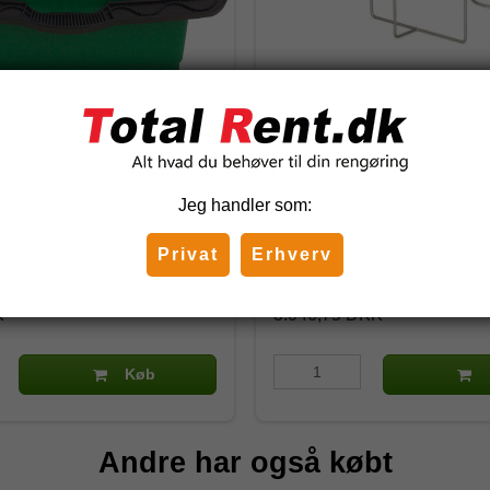
d grøn, 28 l.
Spandeholder til bil 2 run
firkantet
53081
Jeg handler som:
Privat
Erhverv
 DKK
2.248,75 DKK
)
(inkl. moms)
K
3.046,75 DKK
Køb
Andre har også købt