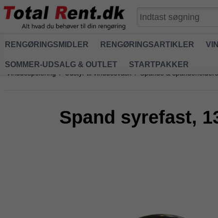
RENGØRINGSMIDLER
RENGØRINGSARTIKLER
VI
SOMMER-UDSALG & OUTLET
STARTPAKKER
Vinduespolering
/
Udstyr til vinduesvask
/
Spande & spandeholder
Spand syrefast, 13