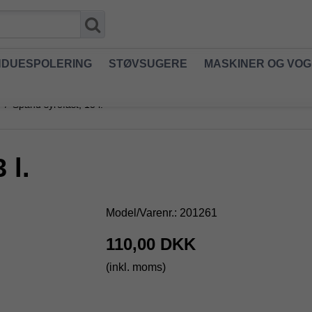
NDUESPOLERING
STØVSUGERE
MASKINER OG VO
e
/
Spand syrefast, 13 l.
 l.
Model/Varenr.:
201261
110,00 DKK
(inkl. moms)