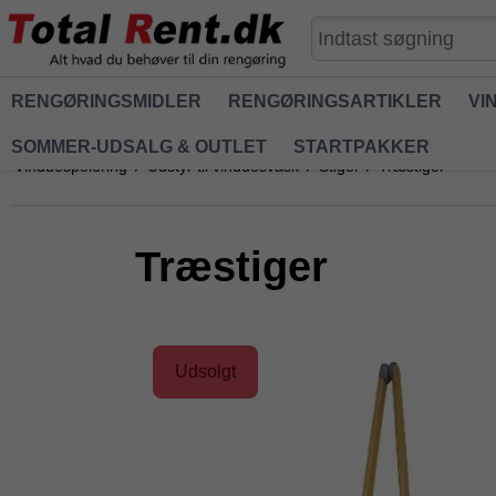
RENGØRINGSMIDLER
RENGØRINGSARTIKLER
VI
SOMMER-UDSALG & OUTLET
STARTPAKKER
Vinduespolering
/
Udstyr til vinduesvask
/
Stiger
/
Træstiger
Træstiger
Udsolgt