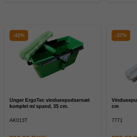
-42%
-37%
Unger ErgoTec vinduespudsersæt
Vinduespuds
komplet m/ spand, 35 cm.
cm
AK013T
7771