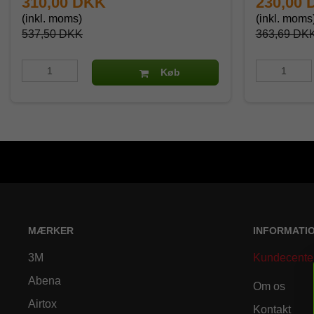
310,00 DKK
230,00
(inkl. moms)
(inkl. moms
537,50 DKK
363,69 DK
Køb
MÆRKER
INFORMATI
3M
Kundecente
Abena
Om os
Airtox
Kontakt