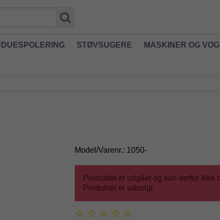
NDUESPOLERING
STØVSUGERE
MASKINER OG VO
Model/Varenr.:
1050-
Produktet er udgået og kan derfor ikke b
Produktet er udsolgt.