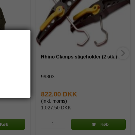
ks (sæt
Rhino Clamps stigeholder (2 stk.)
99303
822,00 DKK
(inkl. moms)
1.027,50 DKK
Køb
Køb