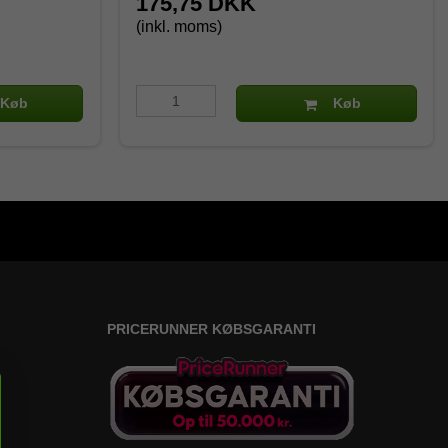
175,75 DKK
(inkl. moms)
Køb
Køb
PRICERUNNER KØBSGARANTI