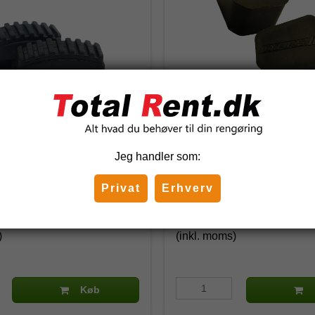
irks Alustige - Sæt med 2
Alustige trin-propper / Dir
med 2 stk. )
Jeg handler som:
100
Privat
Erhverv
 DKK
37,50 DKK
)
(inkl. moms)
Køb