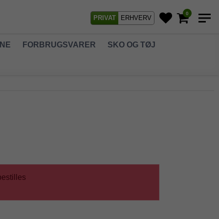
0
PRIVAT
ERHVERV
GNE
FORBRUGSVARER
SKO OG TØJ
estilles