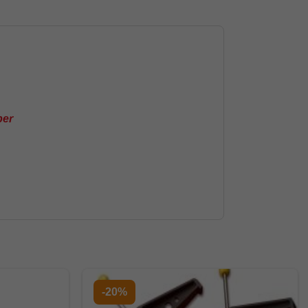
ber
-20%