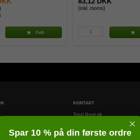
 DKK
83,12 DKK
)
(inkl. moms)
K
Køb
ON
KONTAKT
r
Total Rent.dk
Bremsagervej 2
Spar 10 % på din første ordre
8230 Åbyhøj