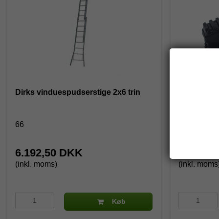
Dirks vinduespudserstige 2x6 trin
Stigefod D
styk.
66
5443
6.192,50 DKK
210,00
(inkl. moms)
(inkl. moms
Køb