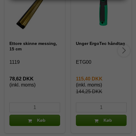
Ettore skinne messing,
Unger ErgoTec håndtag
15 cm
1119
ETG00
78,62 DKK
115,40 DKK
(inkl. moms)
(inkl. moms)
144,25 DKK
Køb
Køb