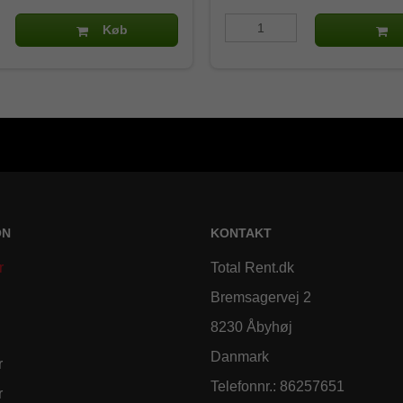
Køb
ON
KONTAKT
r
Total Rent.dk
Bremsagervej 2
8230 Åbyhøj
Danmark
r
Telefonnr.
:
86257651
r