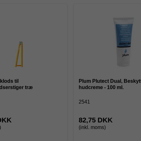
lods til
Plum Plutect Dual, Besky
serstiger træ
hudcreme - 100 ml.
2541
 DKK
82,75 DKK
)
(inkl. moms)