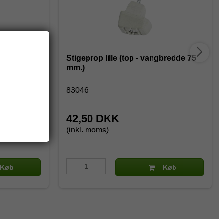
3x8 trin
Stigeprop lille (top - vangbredde 75
mm.)
83046
42,50 DKK
(inkl. moms)
Køb
Køb