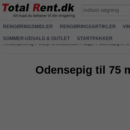
RENGØRINGSMIDLER
RENGØRINGSARTIKLER
VI
SOMMER-UDSALG & OUTLET
STARTPAKKER
Vinduespolering
/
Udstyr til vinduesvask
/
Stiger
/
Odensepig til 7
Odensepig til 75