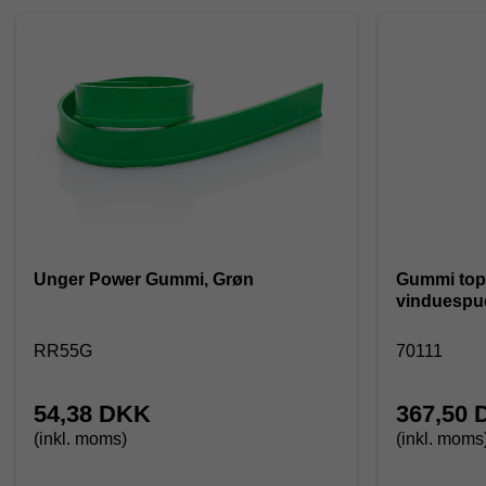
Unger Power Gummi, Grøn
Gummi topk
vinduespud
RR55G
70111
54,38 DKK
367,50
(inkl. moms)
(inkl. moms