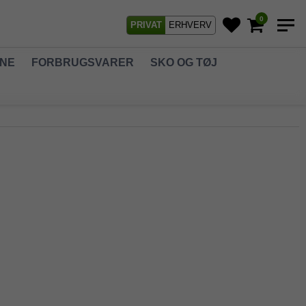
0
PRIVAT
ERHVERV
GNE
FORBRUGSVARER
SKO OG TØJ