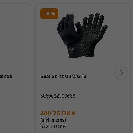
-30%
ttende
Seal Skinz Ultra Grip
5060032390666
400,75 DKK
(inkl. moms)
572,50 DKK