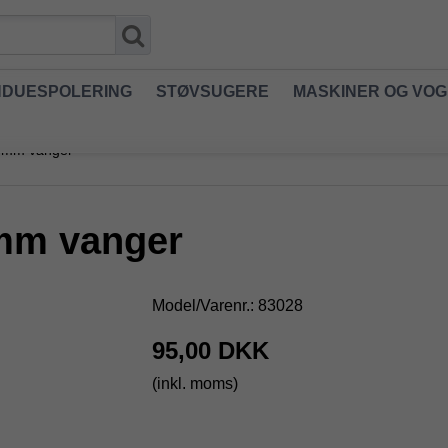
NDUESPOLERING
STØVSUGERE
MASKINER OG VO
5 mm vanger
 mm vanger
Model/Varenr.:
83028
95,00 DKK
(inkl. moms)