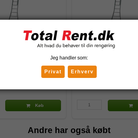
uespudserstige 2x6 trin
Dirks vinduespudserstige 
888
Jeg handler som:
Privat
Erhverv
0 DKK
9.205,00 DKK
)
(inkl. moms)
Køb
Andre har også købt