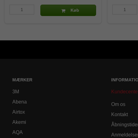
Køb
MÆRKER
INFORMATI
3M
Kundecente
Abena
Om os
Airtox
Kontakt
Akemi
Åbningstide
AQA
Anmeldelse