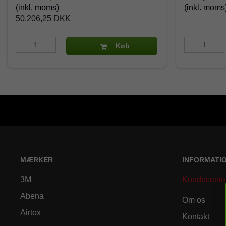
(inkl. moms)
(inkl. moms
50.206,25 DKK
Køb
MÆRKER
INFORMATI
3M
Kundecente
Abena
Om os
Airtox
Kontakt