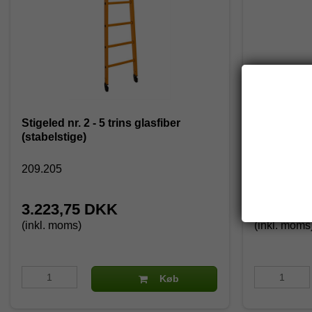
Stigeled nr. 2 - 5 trins glasfiber
Stigeled nr.
(stabelstige)
(stabelstig
209.205
209.306
3.223,75 DKK
3.758,7
(inkl. moms)
(inkl. moms
Køb