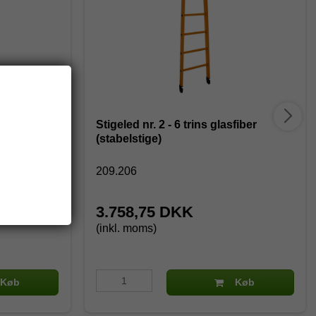
fiber
Stigeled nr. 2 - 6 trins glasfiber
(stabelstige)
209.206
3.758,75 DKK
(inkl. moms)
Køb
Køb