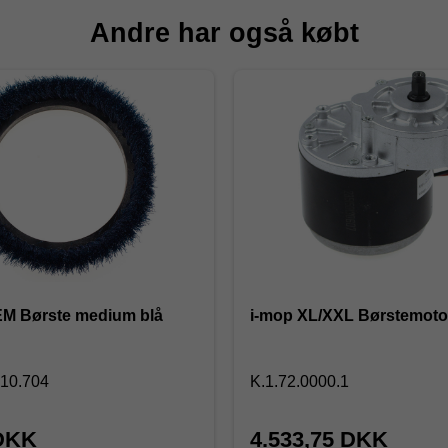
Andre har også købt
EM Børste medium blå
i-mop XL/XXL Børstemoto
010.704
K.1.72.0000.1
 DKK
4.533,75 DKK