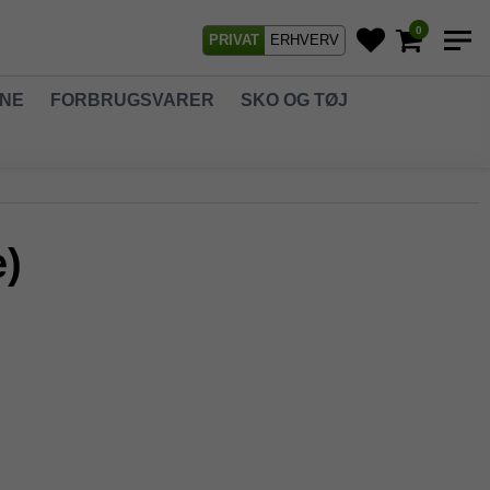
0
PRIVAT
ERHVERV
GNE
FORBRUGSVARER
SKO OG TØJ
e)