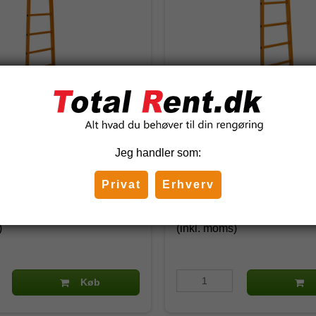
 3 - 6 trins glasfiber
Stigeled nr. 4 - 5 trins glas
e)
(stabelstige)
Jeg handler som:
209.405
Privat
Erhverv
5 DKK
3.223,75 DKK
)
(inkl. moms)
Køb