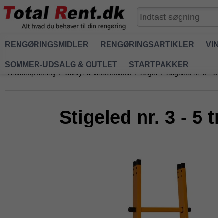
RENGØRINGSMIDLER
RENGØRINGSARTIKLER
VI
SOMMER-UDSALG & OUTLET
STARTPAKKER
Vinduespolering
/
Udstyr til vinduesvask
/
Stiger
/
Stigeled nr. 3 - 5
Stigeled nr. 3 - 5 