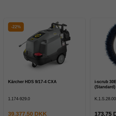
-22%
Kärcher HDS 9/17-4 CXA
i-scrub 30
(Standard)
1.174-929.0
K.1.S.28.0
39.377,50 DKK
173,75