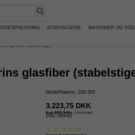
NDUESPOLERING
STØVSUGERE
MASKINER OG VO
 trins glasfiber (stabelstige)
trins glasfiber (stabelstig
Model/Varenr.:
209.305
3.223,75 DKK
(inkl. moms)