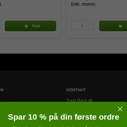
)
(inkl. moms)
Køb
ON
KONTAKT
r
Total Rent.dk
Bremsagervej 2
Spar 10 % på din første ordre
8230 Åbyhøj